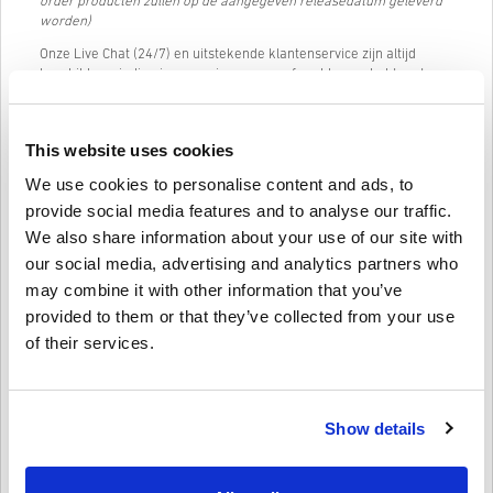
order producten zullen op de aangegeven releasedatum geleverd
worden)
Onze Live Chat (24/7) en uitstekende klantenservice zijn altijd
beschikbaar indien je nog enige vragen of problemen hebt met
onze PLAYSTATION NETWORK CARD 35 EUR AUSTRIA code.
Ons simpele 3-stappen bestelsysteem bevat geen irritante
formulieren of enquêtes die je hoeft in de vullen. Slechts je email
This website uses cookies
adres en een geldige betaalmethode is nodig, wat het kopen van
We use cookies to personalise content and ads, to
PLAYSTATION NETWORK CARD 35 EUR AUSTRIA van livecards.net
zo snel en simpel maakt.
provide social media features and to analyse our traffic.
We also share information about your use of our site with
our social media, advertising and analytics partners who
Hoe het werkt op Livecards.net
may combine it with other information that you’ve
provided to them or that they’ve collected from your use
Voorwaarden
Nieuw op Livecards.net? Digitale codes kopen is snel en makkelijk:
of their services.
Pre-order
producten zullen op de aangegeven
releasedatum geleverd worden terwijl items die in
Schrijf een review
4,6/5
10
Recensies
voorraad zijn direct geleverd worden onder voorbehoud
Show details
van eventuele security checks.
Aankopen voor commercieel gebruik worden niet
geaccepteerd.
Lukas
23-08-2025