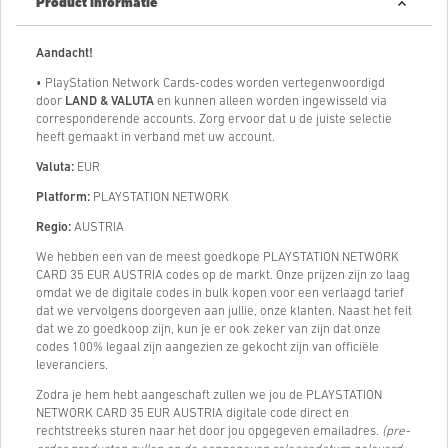
Product informatie
Aandacht!
• PlayStation Network Cards-codes worden vertegenwoordigd
door
LAND & VALUTA
en kunnen alleen worden ingewisseld via
corresponderende accounts. Zorg ervoor dat u de juiste selectie
heeft gemaakt in verband met uw account.
Valuta:
EUR
Platform:
PLAYSTATION NETWORK
Regio:
AUSTRIA
We hebben een van de meest goedkope PLAYSTATION NETWORK
CARD 35 EUR AUSTRIA codes op de markt. Onze prijzen zijn zo laag
omdat we de digitale codes in bulk kopen voor een verlaagd tarief
dat we vervolgens doorgeven aan jullie, onze klanten. Naast het feit
dat we zo goedkoop zijn, kun je er ook zeker van zijn dat onze
codes 100% legaal zijn aangezien ze gekocht zijn van officiële
leveranciers.
Zodra je hem hebt aangeschaft zullen we jou de PLAYSTATION
NETWORK CARD 35 EUR AUSTRIA digitale code direct en
rechtstreeks sturen naar het door jou opgegeven emailadres.
(pre-