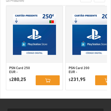
(20 Producten)
PSN Card 250
PSN Card 200
EUR -
EUR -
PlayStation
PlayStation
280,25
231,95
Network
$
Network
$
Portugal
Portugal