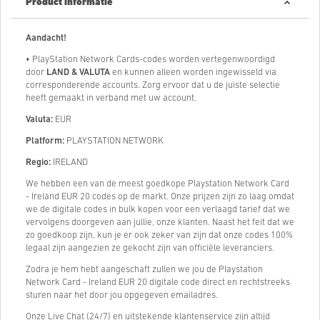
Product informatie
Aandacht!
• PlayStation Network Cards-codes worden vertegenwoordigd
door
LAND & VALUTA
en kunnen alleen worden ingewisseld via
corresponderende accounts. Zorg ervoor dat u de juiste selectie
heeft gemaakt in verband met uw account.
Valuta:
EUR
Platform:
PLAYSTATION NETWORK
Regio:
IRELAND
We hebben een van de meest goedkope Playstation Network Card
- Ireland EUR 20 codes op de markt. Onze prijzen zijn zo laag omdat
we de digitale codes in bulk kopen voor een verlaagd tarief dat we
vervolgens doorgeven aan jullie, onze klanten. Naast het feit dat we
zo goedkoop zijn, kun je er ook zeker van zijn dat onze codes 100%
legaal zijn aangezien ze gekocht zijn van officiële leveranciers.
Zodra je hem hebt aangeschaft zullen we jou de Playstation
Network Card - Ireland EUR 20 digitale code direct en rechtstreeks
sturen naar het door jou opgegeven emailadres.
Onze Live Chat (24/7) en uitstekende klantenservice zijn altijd