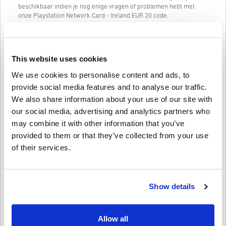
beschikbaar indien je nog enige vragen of problemen hebt met
onze Playstation Network Card - Ireland EUR 20 code.
Ons simpele 3-stappen bestelsysteem bevat geen irritante
formulieren of enquêtes die je hoeft in de vullen. Slechts je email
adres en een geldige betaalmethode is nodig, wat het kopen van
This website uses cookies
Playstation Network Card - Ireland EUR 20 van livecards.net zo snel
en simpel maakt.
We use cookies to personalise content and ads, to
provide social media features and to analyse our traffic.
We also share information about your use of our site with
Hoe het werkt op Livecards.net
our social media, advertising and analytics partners who
may combine it with other information that you’ve
Voorwaarden
Nieuw op Livecards.net? Digitale codes kopen is snel en makkelijk:
provided to them or that they’ve collected from your use
of their services.
Pre-order
producten zullen op de aangegeven
releasedatum geleverd worden terwijl items die in
Schrijf een review
4,3/5
10
Recensies
voorraad zijn direct geleverd worden onder voorbehoud
van eventuele security checks.
Aankopen voor commercieel gebruik worden niet
Show details
geaccepteerd.
Aoife
23-08-2025
Je koopt alleen een digitaal product.
Aantal sterren:
5/5
Check voor meer informatie onze
FAQ’s
.
Allow all
Als je enige problemen met een aankoop ondervindt, meld