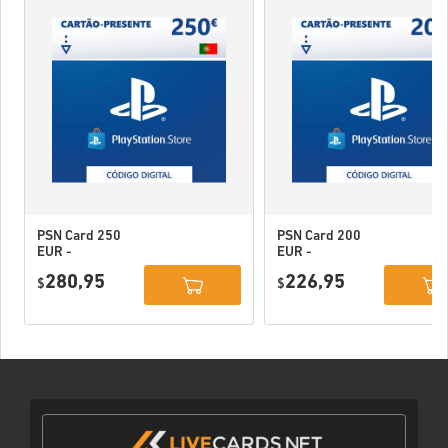
PSN Card 250
PSN Card 200
EUR -
EUR -
PlayStation
PlayStation
280,95
226,95
Network
$
Network
$
Portugal
Portugal