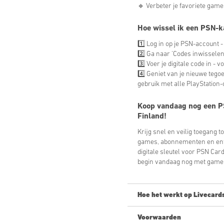
🔹 Verbeter je favoriete game
Hoe wissel ik een PSN-k
1️⃣ Log in op je PSN-account 
2️⃣ Ga naar 'Codes inwisselen
3️⃣ Voer je digitale code in -
4️⃣ Geniet van je nieuwe teg
gebruik met alle PlayStation-
Koop vandaag nog een
P
Finland
!
Krijg snel en veilig toegang t
games, abonnementen en ente
digitale sleutel voor PSN Car
begin vandaag nog met game
Hoe het werkt op Livecard
Voorwaarden
Nieuw op Livecards.net? Digit