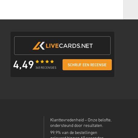
thode
met een veilige link om je code te bekijken.
4,49
SCHRIJF EEN RECENSIE
345 RECENSIES
Klanttevredenheid – Onze belofte,
ondersteund door resultaten.
99,9% van de bestellingen