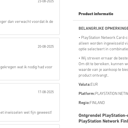
23-08-2025
Verstuur
Product informatie
nger dan verwacht voordat ik de
BELANGRIJKE OPMERKING
• PlayStation Network Card
alleen worden ingewisseld via
20-08-2025
optie selecteert in combinati
• Wij streven ernaar de best
Om dit te bereiken, kunnen 
 gekregen wat ik nodig had voor
waarde van je aankoop te bie
product ontvangt..
Valuta:
EUR
17-08-2025
Platform:
PLAYSTATION NET
Regio:
FINLAND
et inwisselen wel fijn geweest!
Ontgrendel PlayStation-
PlayStation Network Fin