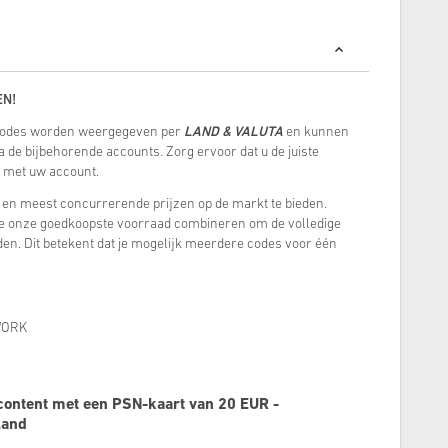
EN!
-codes worden weergegeven per
LAND & VALUTA
en kunnen
 de bijbehorende accounts. Zorg ervoor dat u de juiste
e met uw account.
e en meest concurrerende prijzen op de markt te bieden.
we onze goedkoopste voorraad combineren om de volledige
den. Dit betekent dat je mogelijk meerdere codes voor één
WORK
content met een PSN-kaart van 20 EUR -
land