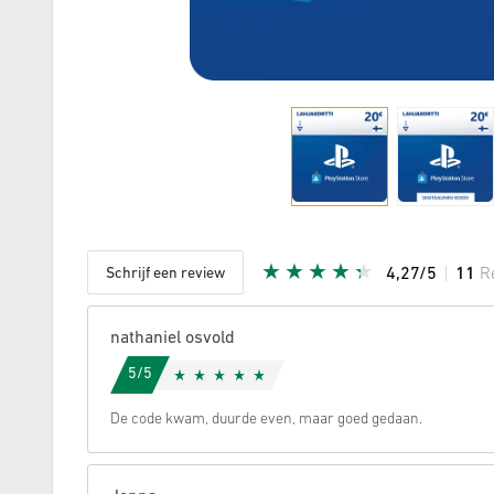
Schrijf een review
4,27/5
11
R
Aantal st
nathaniel osvold
5/5
De code kwam, duurde even, maar goed gedaan.