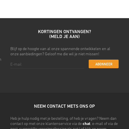
• Kies je gewenste betaalme
• Rond je bestelling af
Daarna ontvang je een e-mail 
KORTINGEN ONTVANGEN?
(MELD JE AAN)
Blijf op de hoogte van al onze spannende ontwikkelen en al
onze aanbiedingen? Geloof me die wil je niet missen!
n
ABONNEER
NEEM CONTACT METS ONS OP
Heb je hulp nodig met je bestelling, of heb je vragen? Neem dan
contact op met onze klantenservice via de
chat
, e-mail of via de