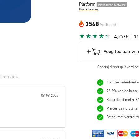
Platform:
PlayStation Network
Hoe activeren
3568
Verkocht!
4,27/5
1
Voeg toe aan wi
Code(s) direct geleverd pe
ecensies
Klanttevredenheid –
erren:
99,9% van de bestel
09-09-2025
Beoordeeld met 4,8/
Minder dan 0,3% ter
Betaal met vertrouw