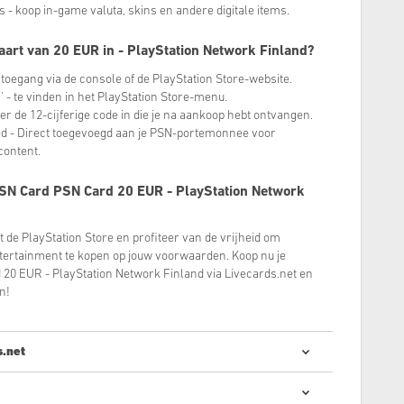
s - koop in-game valuta, skins en andere digitale items.
aart van 20 EUR in - PlayStation Network Finland?
- toegang via de console of de PlayStation Store-website.
' - te vinden in het PlayStation Store-menu.
 voer de 12-cijferige code in die je na aankoop hebt ontvangen.
oed - Direct toegevoegd aan je PSN-portemonnee voor
content.
SN Card PSN Card 20 EUR - PlayStation Network
ot de PlayStation Store en profiteer van de vrijheid om
rtainment te kopen op jouw voorwaarden. Koop nu je
d 20 EUR - PlayStation Network Finland via Livecards.net en
n!
s.net
ale codes kopen is snel en makkelijk: