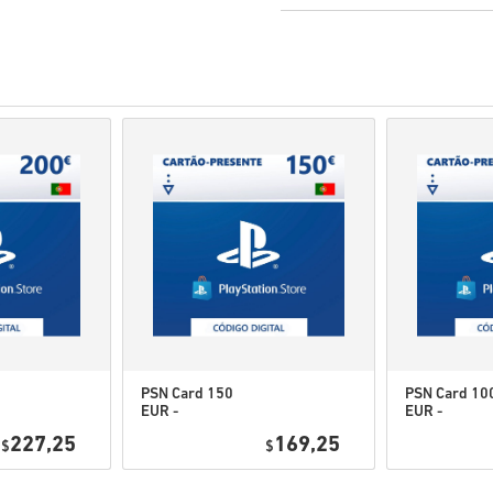
Pre-order
producten zull
terwijl items die in voor
eventuele security check
Aankopen voor commercie
Je koopt alleen een digita
Check voor meer informa
Als je enige problemen m
middel van ons
contact f
Deze downloadbare codes
zijn daarom origineel.
De codes hebben geen v
Downloadbare Content of D
game om deze uitbreiding
Voor sommige producten k
PSN Card 150
PSN Card 10
EUR -
EUR -
Bekijk de snelle gids hierbov
PlayStation
PlayStation
227,25
169,25
$
Network
$
Network
• Kies je product
Portugal
Portugal
• Vul je e-mailadres in