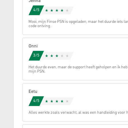
Jenna
4/5
Annuleren
Mooi, mijn Finse PSN is opgeladen, maar het duurde iets la
code ontving.
Onni
3/5
Het duurde even, maar de support heeft geholpen en ik heb
mijn PSN.
Eetu
4/5
Alles werkte zoals verwacht, al was een handleiding voor h