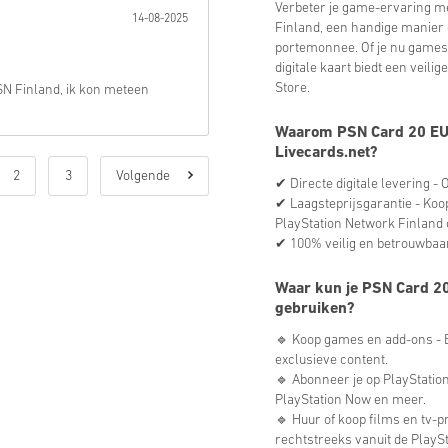
Verbeter je game-ervaring m
14-08-2025
Finland, een handige manier 
portemonnee. Of je nu games
digitale kaart biedt een veil
Store.
N Finland, ik kon meteen
Waarom PSN Card 20 EUR
Livecards.net?
2
3
Volgende
✔ Directe digitale levering - 
✔ Laagsteprijsgarantie - Koo
PlayStation Network Finland 
✔ 100% veilig en betrouwbaar
Waar kun je PSN Card 20
gebruiken?
🔹 Koop games en add-ons - Br
exclusieve content.
🔹 Abonneer je op PlayStation
PlayStation Now en meer.
🔹 Huur of koop films en tv-
rechtstreeks vanuit de PlaySt