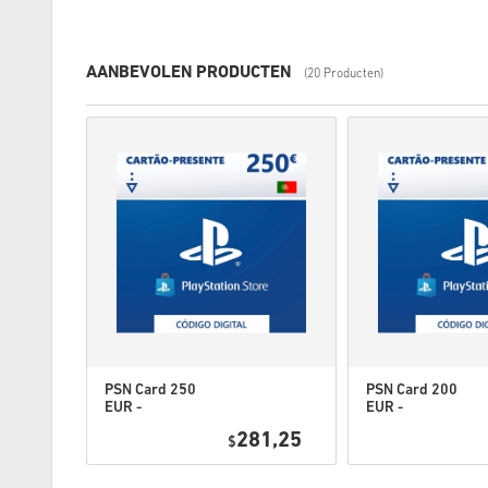
AANBEVOLEN PRODUCTEN
(20 Producten)
PSN Card 250
PSN Card 200
EUR -
EUR -
PlayStation
PlayStation
4,95
281,25
Network
$
Network
Portugal
Portugal