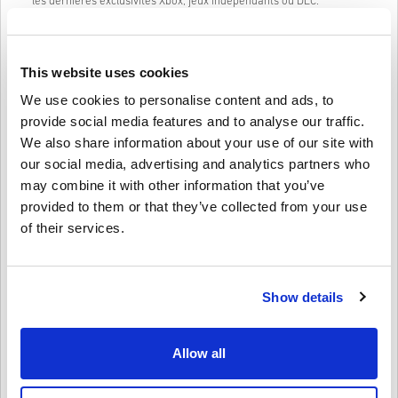
les dernières exclusivités Xbox, jeux indépendants ou DLC.
🔹 Achat de films & séries – Louez ou achetez parmi un large choix
de blockbusters.
🔹 Matériel & accessoires – Utilisez votre solde pour acheter
consoles, manettes, casques et plus encore.
This website uses cookies
We use cookies to personalise content and ads, to
Idéal pour offrir
provide social media features and to analyse our traffic.
Vous voulez surprendre un ami ou un membre de votre famille ?
We also share information about your use of our site with
Choisissez simplement le montant, personnalisez avec un design et
our social media, advertising and analytics partners who
un message, puis envoyez la carte cadeau Xbox par e-mail ou
may combine it with other information that you’ve
imprimez-la. C’est un cadeau rapide, flexible et attentionné —
provided to them or that they’ve collected from your use
parfait pour un anniversaire, une fête ou juste pour faire plaisir.
of their services.
Comment utiliser votre carte cadeau Xbox 30 GBP UK :
1. Connectez-vous à votre compte Microsoft/Xbox
2. Accédez au Microsoft Store ou utilisez votre console Xbox
Show details
3. Sélectionnez “Utiliser un code” et entrez le code à 25 caractères
4. C’est fait ! Votre solde est mis à jour instantanément
Allow all
Achetez votre carte cadeau Xbox 30 GBP UK dès
aujourd’hui !