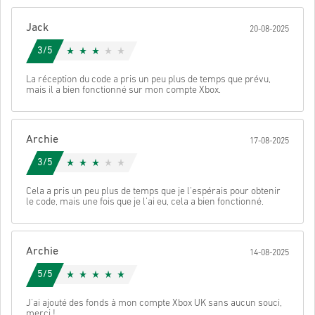
développeur du jeu et sont donc originaux.
Ces codes n'ont pas de date d'expiration.
Jack
Contenu téléchargeable ou produits DLC - Vous devez avoir
20-08-2025
le jeu original dans l'ordre pour jouer à cette extension.
Regarde le guide rapide ci-dessus ou suis les étapes ci-dessous 👇
3/5
Il se peut que vous receviez plus d'un code pour certains
produits.
• Choisis ton produit
Envoyer
Annulez
La réception du code a pris un peu plus de temps que prévu,
• Entre ton adresse e-mail
mais il a bien fonctionné sur mon compte Xbox.
• Sélectionne ton mode de paiement préféré
• Finalise ta commande
Une fois terminé, tu recevras un e-mail avec un lien sécurisé pour
Archie
17-08-2025
accéder à ton code.
3/5
Cela a pris un peu plus de temps que je l'espérais pour obtenir
le code, mais une fois que je l'ai eu, cela a bien fonctionné.
Archie
14-08-2025
5/5
J'ai ajouté des fonds à mon compte Xbox UK sans aucun souci,
merci !