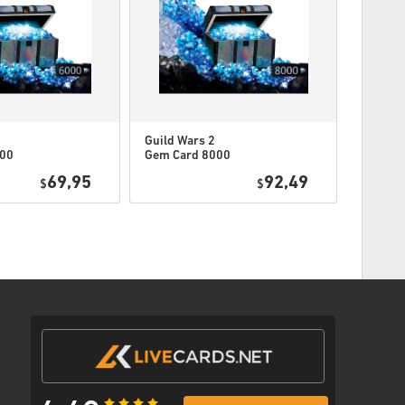
te d'expiration.
 produits DLC - Vous devez avoir le jeu original dans
 extension.
iez plus d'un code pour certains produits.
Guild Wars 2
000
Gem Card 8000
ssus ou suis les étapes ci-dessous 👇
 WW
PC (NCSoft) WW
69,95
92,49
$
$
iement préféré
 un e-mail avec un lien sécurisé pour accéder à ton code.