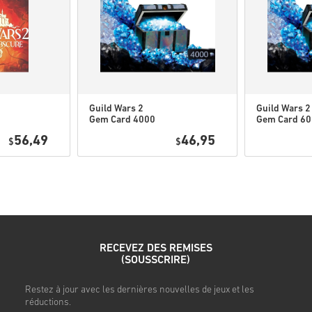
Ces codes n'ont pas de da
Contenu téléchargeable ou
l'ordre pour jouer à cette
Il se peut que vous recev
Guild Wars 2
Guild Wars 2
Gem Card 4000
Gem Card 6
Regarde le guide rapide ci-de
PC (NCSoft) WW
PC (NCSoft)
56,49
46,95
$
$
• Choisis ton produit
• Entre ton adresse e-mail
• Sélectionne ton mode de pa
• Finalise ta commande
Une fois terminé, tu recevras
RECEVEZ DES REMISES
(SOUSSCRIRE)
s
Restez à jour avec les dernières nouvelles de jeux et les
réductions.