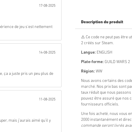
17-08-2025
Envoyer
Description du produit
rience de jeu s'est nettement
⚠️ Ce code ne peut pas être ut
2 créés sur Steam.
Langue:
ENGLISH
14-08-2025
Plate-forme:
GUILD WARS 2
Région:
WW
ça a juste pris un peu plus de
Nous avons certains des co
marché. Nos prix bas sont p
taux réduit que nous passons 
pouvez être assuré que nos c
11-08-2025
fournisseurs officiels.
Une fois acheté, nous vous
2000 instantanément et direc
er, mais j’aurais aimé qu’il y
commande seront livrés avant