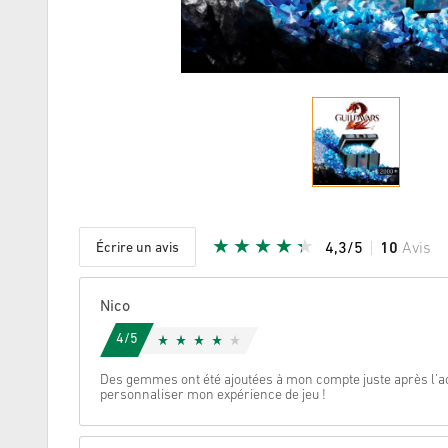
Écrire un avis
4,3/5
10
Avis
Etoile do
Nico
4/5
Des gemmes ont été ajoutées à mon compte juste après l’act
personnaliser mon expérience de jeu !