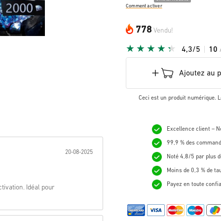
Comment activer
778
Vendu!
4,3/5
10
Ajoutez au 
Ceci est un produit numérique. L
Excellence client – 
nnée:
99,9 % des commande
20-08-2025
Noté 4,8/5 par plus d
Moins de 0,3 % de ta
Payez en toute confi
ivation. Idéal pour