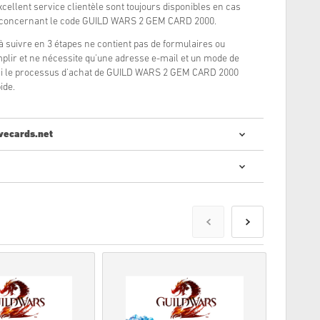
xcellent service clientèle sont toujours disponibles en cas
s concernant le code GUILD WARS 2 GEM CARD 2000.
à suivre en 3 étapes ne contient pas de formulaires ou
lir et ne nécessite qu'une adresse e-mail et un mode de
nsi le processus d'achat de GUILD WARS 2 GEM CARD 2000
ide.
vecards.net
cheter des codes numériques est rapide et facile :
nde
seront livrés avant ou à la date de sortie mentionnée,
n stock seront livrés instantanément en attendant les
ur un usage commercial ne seront pas acceptés.
 numérique seulement.
, consultez notre
FAQ
.
blème avec un achat, s'il vous plaît nous en informer en
Contactez-nous
.
s sont produits par le développeur du jeu et sont donc