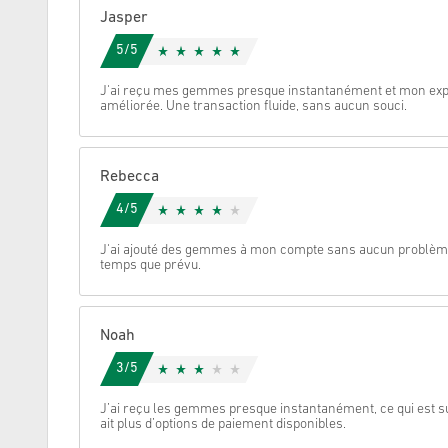
Jasper
Annulez
5/5
J'ai reçu mes gemmes presque instantanément et mon expé
améliorée. Une transaction fluide, sans aucun souci.
Rebecca
4/5
J'ai ajouté des gemmes à mon compte sans aucun problème, 
temps que prévu.
Noah
3/5
J’ai reçu les gemmes presque instantanément, ce qui est sup
ait plus d’options de paiement disponibles.