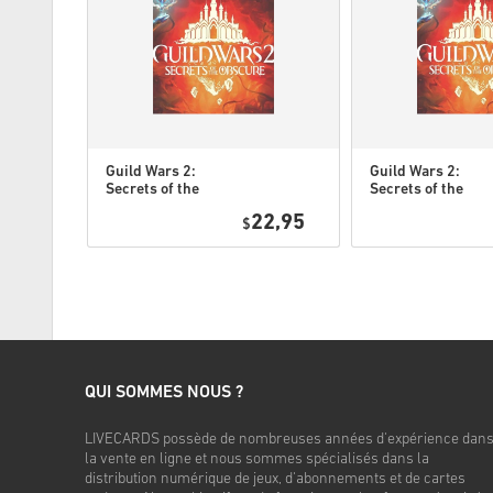
Guild Wars 2:
Guild Wars 2:
Secrets of the
Secrets of the
Obscure DLC
Obscure Deluxe
22,95
PC EU
$
Edition DLC PC
EU
QUI SOMMES NOUS ?
LIVECARDS possède de nombreuses années d'expérience dan
la vente en ligne et nous sommes spécialisés dans la
distribution numérique de jeux, d'abonnements et de cartes