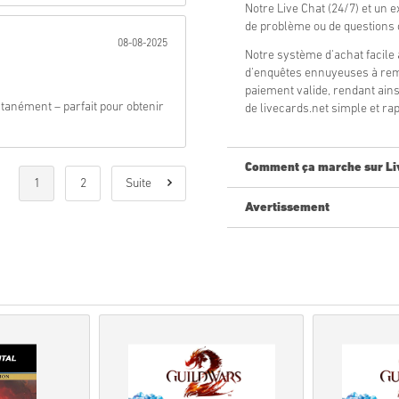
Notre Live Chat (24/7) et un e
de problème ou de question
08-08-2025
Notre système d'achat facile 
d'enquêtes ennuyeuses à remp
paiement valide, rendant ai
anément – parfait pour obtenir
de livecards.net simple et rap
Comment ça marche sur Li
1
2
Suite
Avertissement
Nouveau sur Livecards.net ? A
Les produits
pré-comma
tandis que les articles e
contrôles de sécurité.
Les achats considérés po
Vous achetez un produit
Pour plus d'informations
Si vous rencontrez un pro
utilisant notre formulaire
Ces codes téléchargeable
originaux.