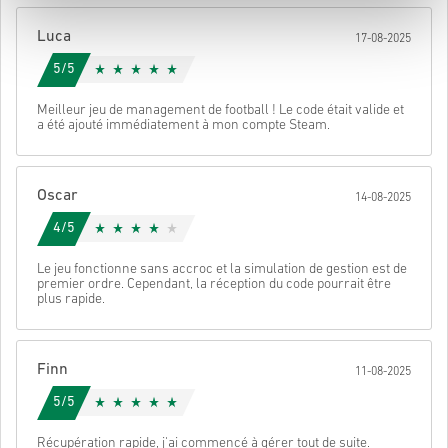
Une fois terminé, tu recevras un e-mail avec un lien sécurisé pour
Luca
17-08-2025
accéder à ton code.
5/5
Meilleur jeu de management de football ! Le code était valide et
a été ajouté immédiatement à mon compte Steam.
Oscar
14-08-2025
4/5
Le jeu fonctionne sans accroc et la simulation de gestion est de
premier ordre. Cependant, la réception du code pourrait être
plus rapide.
Finn
11-08-2025
5/5
Récupération rapide, j'ai commencé à gérer tout de suite.