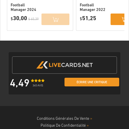
Football
Football
Manager 2024
Manager 2022
PC (Official
PC (STEAM) EU
30,00
51,25
Website) EU
$
$
$ 65,39
4,49
ÉCRIRE UNE CRITIQUE
345 AVIS
Conditions Générales De Vente
»
Politique De Confidentialité
»