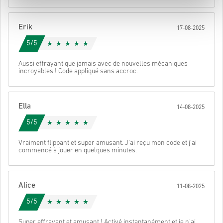
• Finalise ta commande
Une fois terminé, tu recevras un e-mail avec un lien sécurisé pour
Erik
17-08-2025
accéder à ton code.
5/5
Aussi effrayant que jamais avec de nouvelles mécaniques
incroyables ! Code appliqué sans accroc.
Ella
14-08-2025
5/5
Vraiment flippant et super amusant. J'ai reçu mon code et j'ai
commencé à jouer en quelques minutes.
Alice
11-08-2025
5/5
Super effrayant et amusant ! Activé instantanément et je n'ai