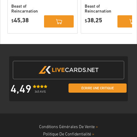
Beast of
Beast of
Reincarnation
Reincarnation
Deluxe Edition
PC (STEAM)
45,38
38,25
PC (STEAM)
$
$
4,49
ÉCRIRE UNE CRITIQUE
345 AVIS
Conditions Générales De Vente
»
Politique De Confidentialité
»