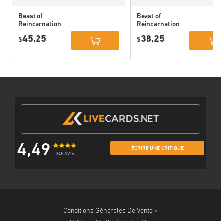
Beast of
Beast of
Reincarnation
Reincarnation
Deluxe Edition
PC (STEAM)
45,25
38,25
PC (STEAM)
$
$
4,49
ÉCRIRE UNE CRITIQUE
345 AVIS
Conditions Générales De Vente
»