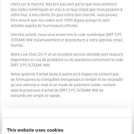
chers sur le marché. Nos prix bas sont parce que nous achetons
des codes numériques en vrac à un taux réduit que nous passons à
nôtre tour, à nos clients. En plus d'être bon marché, vous pouvez
être assuré que nos codes sont 100% légaux puisqu'ils sont
achetés auprès de fournisseurs officiels.
Une fois acheté, nous vous enverrons le code numérique DiRT 3 PC
(STEAM) WW instantanément et directement à votre adresse email
fournie.
Notre Live Chat (24/7) et un excellent service clientèle sont toujours
disponibles en cas de problème ou de questions concernant le code
DiRT 3 PC (STEAM) WW.
Notre système d'achat facile à suivre en 3 étapes ne contient pas
de formulaires ou d'enquêtes ennuyeuses à remplir et ne nécessite
qu'une adresse e-mail et un mode de paiement valide, rendant
ainsi le processus d'achat de DiRT 3 PC (STEAM) WW de
livecards.net simple et rapide.
Comment ça marche sur Livecards.net
Avertissement
This website uses cookies
Nouveau sur Livecards.net ? Acheter des codes numériques est