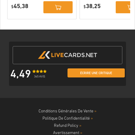
Deluxe Edition
PC (STEAM)
45,38
38,25
PC (STEAM)
$
$
4,49
ÉCRIRE UNE CRITIQUE
345 AVIS
Conditions Générales De Vente
»
Politique De Confidentialité
»
Refund Policy
»
Avertissement
»