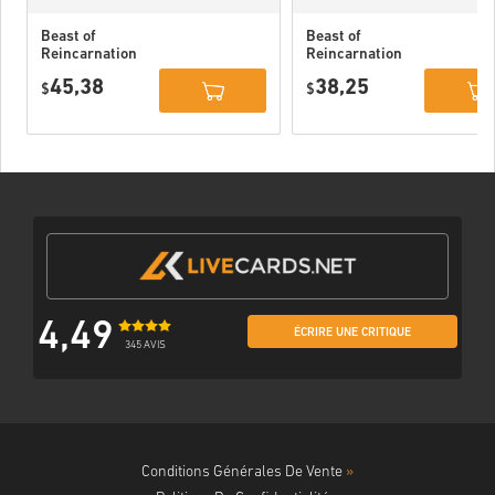
Beast of
Beast of
Reincarnation
Reincarnation
Deluxe Edition
PC (STEAM)
45,38
38,25
PC (STEAM)
$
$
4,49
ÉCRIRE UNE CRITIQUE
345 AVIS
Conditions Générales De Vente
»