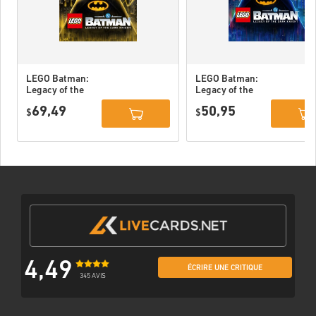
LEGO Batman:
LEGO Batman:
Legacy of the
Legacy of the
Dark Knight
Dark Knight PC
69,49
50,95
Deluxe Edition
$
(STEAM) EU
$
DLC PC (STEAM)
EU
4,49
ÉCRIRE UNE CRITIQUE
345 AVIS