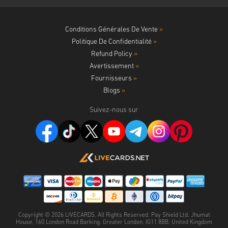
Conditions Générales De Vente
»
Politique De Confidentialité
»
Refund Policy
»
Avertissement
»
Fournisseurs
»
Blogs
»
Suivez-nous sur
Copyright ©
2026
LIVECARDS. All Rights Reserved. Pay Shield Ltd. Jhumat
House, 160 London Road Barking, Greater London, IG11 8BB, United Kingdom