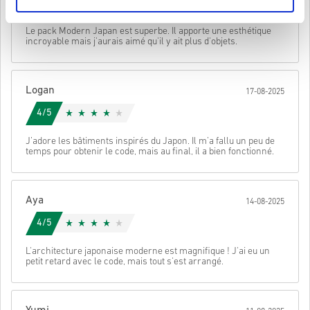
4/5
Il se peut que vous receviez plus d'un code pour certains
produits.
• Choisis ton produit
Envoyer
Annulez
Le pack Modern Japan est superbe. Il apporte une esthétique
• Entre ton adresse e-mail
incroyable mais j'aurais aimé qu'il y ait plus d'objets.
• Sélectionne ton mode de paiement préféré
• Finalise ta commande
Une fois terminé, tu recevras un e-mail avec un lien sécurisé pour
Logan
17-08-2025
accéder à ton code.
4/5
J’adore les bâtiments inspirés du Japon. Il m’a fallu un peu de
temps pour obtenir le code, mais au final, il a bien fonctionné.
Aya
14-08-2025
4/5
L'architecture japonaise moderne est magnifique ! J'ai eu un
petit retard avec le code, mais tout s'est arrangé.