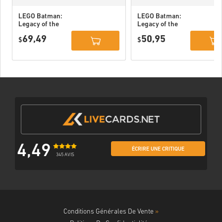
LEGO Batman:
LEGO Batman:
Legacy of the
Legacy of the
Dark Knight
Dark Knight PC
69,49
50,95
Deluxe Edition
$
(STEAM) EU
$
DLC PC (STEAM)
EU
4,49
ÉCRIRE UNE CRITIQUE
345 AVIS
Conditions Générales De Vente
»