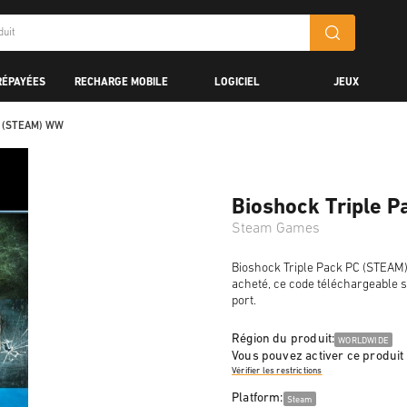
RÉPAYÉES
RECHARGE MOBILE
LOGICIEL
JEUX
PC (STEAM) WW
Bioshock Triple 
Steam Games
Bioshock Triple Pack PC (STEAM)
acheté, ce code téléchargeable s
port.
Région du produit:
WORLDWIDE
Vous pouvez activer ce produit
Vérifier les restrictions
Platform:
Steam