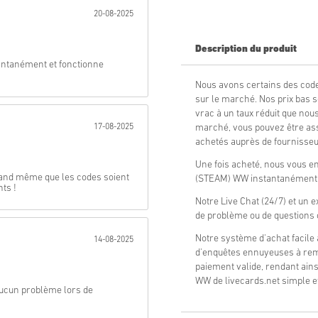
20-08-2025
Envoyer
Description du produit
stantanément et fonctionne
Nous avons certains des cod
sur le marché. Nos prix bas
vrac à un taux réduit que nous
17-08-2025
marché, vous pouvez être ass
achetés auprès de fournisseur
Une fois acheté, nous vous e
uand même que les codes soient
(STEAM) WW instantanément e
nts !
Notre Live Chat (24/7) et un e
de problème ou de questions
Notre système d'achat facile 
14-08-2025
d'enquêtes ennuyeuses à remp
paiement valide, rendant ain
WW de livecards.net simple et
 Aucun problème lors de