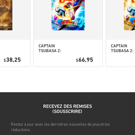
Regarde le guide rapide ci-de
• Choisis ton produit
• Entre ton adresse e-mail
• Sélectionne ton mode de pa
• Finalise ta commande
Une fois terminé, tu recevras
CAPTAIN
CAPTAIN
TSUBASA 2:
TSUBASA 2:
WORLD
WORLD
38,25
66,95
$
FIGHTERS PC
$
FIGHTERS
(STEAM) EU
Deluxe Editi
PC (STEAM) 
RECEVEZ DES REMISES
(SOUSSCRIRE)
s
Restez à jour avec les dernières nouvelles de jeux et les
réductions.