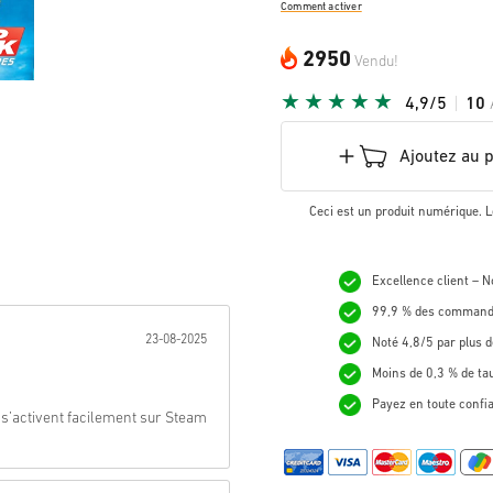
Comment activer
2950
Vendu!
4,9/5
10
Ajoutez au 
Ceci est un produit numérique. L
Excellence client – 
99,9 % des commande
nnée:
23-08-2025
Noté 4,8/5 par plus d
Moins de 0,3 % de ta
Payez en toute confi
 s’activent facilement sur Steam