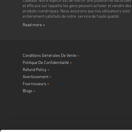
cadeaux. Notre objectif est de fournir une plateforme sécurisée
et efficace sur laquelle les gens peuvent acheter et vendre des
produits numériques. Nous assurons que nos utilisateurs sont
entièrement satisfaits de notre service de haute qualité.
Read more »
Conditions Générales De Vente
»
Politique De Confidentialité
»
Refund Policy
»
Avertissement
»
Fournisseurs
»
Blogs
»