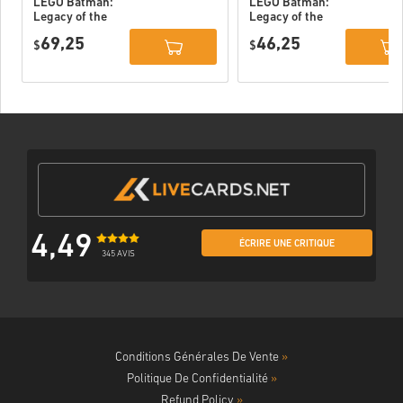
LEGO Batman:
LEGO Batman:
Legacy of the
Legacy of the
Dark Knight
Dark Knight PC
69,25
46,25
Deluxe Edition
$
(STEAM) EU
$
DLC PC (STEAM)
EU
4,49
ÉCRIRE UNE CRITIQUE
345 AVIS
Conditions Générales De Vente
»
Politique De Confidentialité
»
Refund Policy
»