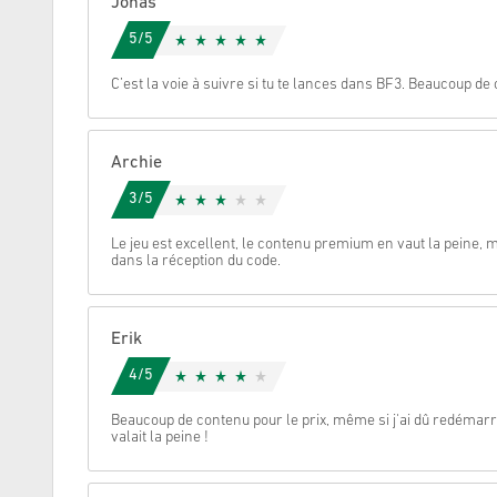
Jonas
5/5
Annulez
C’est la voie à suivre si tu te lances dans BF3. Beaucoup de 
Archie
3/5
Le jeu est excellent, le contenu premium en vaut la peine, ma
dans la réception du code.
Erik
4/5
Beaucoup de contenu pour le prix, même si j'ai dû redémarre
valait la peine !