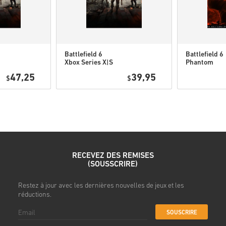
Regarde le guide rapide ci-de
• Choisis ton produit
• Entre ton adresse e-mail
Battlefield 6
Battlefield 6
Xbox Series X|S
Phantom
• Sélectionne ton mode de pa
EU
Edition Xbox
• Finalise ta commande
47,25
39,95
$
$
Series X|S E
Une fois terminé, tu recevras
RECEVEZ DES REMISES
(SOUSSCRIRE)
s
Restez à jour avec les dernières nouvelles de jeux et les
réductions.
SOUSCRIRE