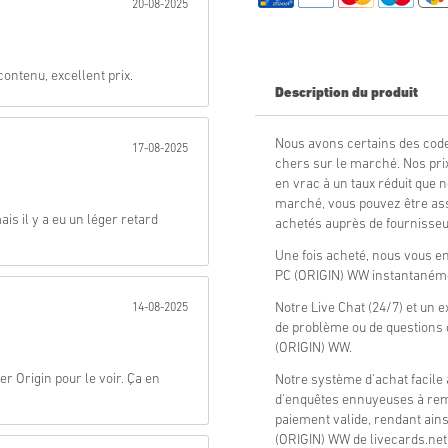
20-08-2025
Envoyer
contenu, excellent prix.
Description du produit
Nous avons certains des code
17-08-2025
chers sur le marché. Nos pr
en vrac à un taux réduit que n
marché, vous pouvez être ass
is il y a eu un léger retard
achetés auprès de fournisseur
Une fois acheté, nous vous e
PC (ORIGIN) WW instantanémen
Notre Live Chat (24/7) et un e
14-08-2025
de problème ou de questions 
(ORIGIN) WW.
r Origin pour le voir. Ça en
Notre système d'achat facile 
d'enquêtes ennuyeuses à remp
paiement valide, rendant ains
(ORIGIN) WW de livecards.net 