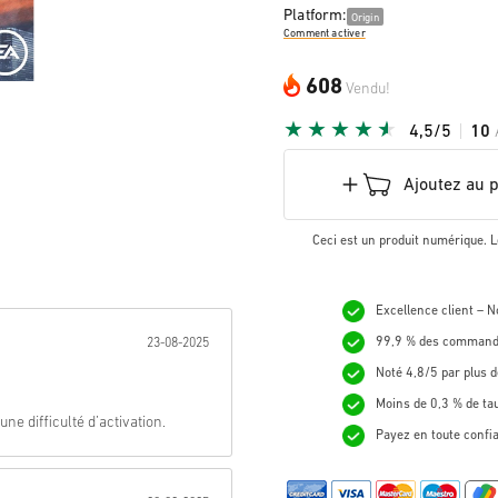
Platform:
Origin
Comment activer
608
Vendu!
4,5/5
10
Ajoutez au 
Ceci est un produit numérique. L
Excellence client – 
nnée:
99,9 % des commande
23-08-2025
Noté 4,8/5 par plus d
Moins de 0,3 % de ta
e difficulté d’activation.
Payez en toute confi