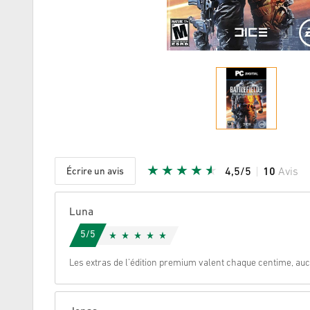
Écrire un avis
4,5/5
10
Avis
Etoile do
Luna
5/5
Les extras de l’édition premium valent chaque centime, aucun