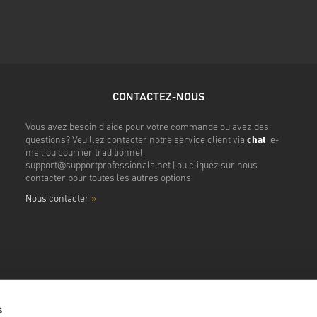
CONTACTEZ-NOUS
Vous avez besoin d'aide pour votre commande ou avez des
questions? Veuillez contacter notre service client via
chat
, e-
mail ou courrier traditionnel.
support@supportprofessionals.net
| ou cliquez sur nous
contacter pour toutes les autres options:
Nous contacter
»
s