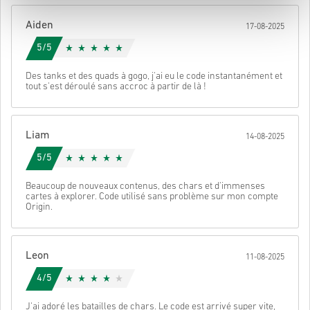
Une fois terminé, tu recevras un e-mail avec un lien sécurisé pour
Aiden
17-08-2025
accéder à ton code.
5/5
Des tanks et des quads à gogo, j'ai eu le code instantanément et
tout s'est déroulé sans accroc à partir de là !
Liam
14-08-2025
5/5
Beaucoup de nouveaux contenus, des chars et d'immenses
cartes à explorer. Code utilisé sans problème sur mon compte
Origin.
Leon
11-08-2025
4/5
J'ai adoré les batailles de chars. Le code est arrivé super vite,