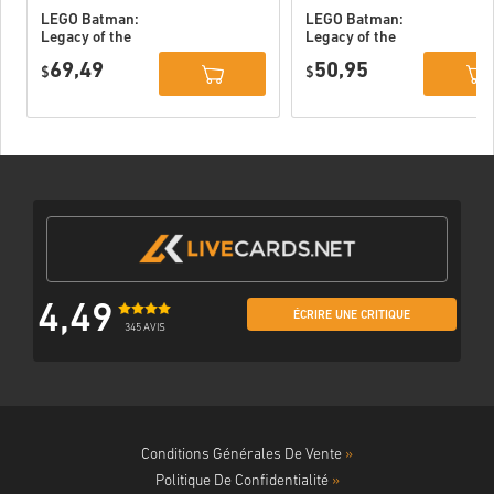
LEGO Batman:
LEGO Batman:
Legacy of the
Legacy of the
Dark Knight
Dark Knight PC
69,49
50,95
Deluxe Edition
$
(STEAM) EU
$
DLC PC (STEAM)
EU
4,49
ÉCRIRE UNE CRITIQUE
345 AVIS
Conditions Générales De Vente
»
Politique De Confidentialité
»