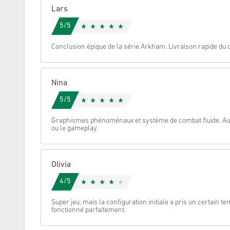
Lars
Annulez
5/5
Conclusion épique de la série Arkham. Livraison rapide du c
Nina
5/5
Graphismes phénoménaux et système de combat fluide. Aucun
ou le gameplay.
Olivia
4/5
Super jeu, mais la configuration initiale a pris un certain tem
fonctionné parfaitement.