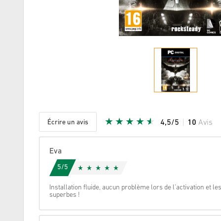
Écrire un avis
4,5/5
10
Avis
Etoile do
Eva
5/5
Installation fluide, aucun problème lors de l’activation et l
superbes !