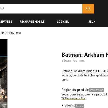
RÉPAYÉES
RECHARGE MOBILE
LOGICIEL
JEUX
t PC (STEAM) WW
Batman: Arkham 
Steam Games
Batman: Arkham Knight PC (STEAM
acheté, ce code téléchargeable s
port.
Région du produit:
WORLDWIDE
Vous pouvez activer ce produit
Vérifier les restrictions
Platform:
Steam