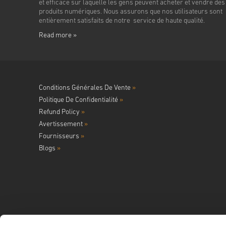
et efficace sur laquelle les gens peuvent acheter et vendre des
produits numériques. Nous assurons que nos utilisateurs sont
entièrement satisfaits de notre service de haute qualité.
Read more »
Conditions Générales De Vente
»
Politique De Confidentialité
»
Refund Policy
»
Avertissement
»
Fournisseurs
»
Blogs
»