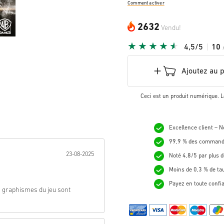
Comment activer
2632
Vendu!
4,5/5
10
Ajoutez au 
Ceci est un produit numérique. L
Excellence client – 
99,9 % des commande
nnée:
23-08-2025
Noté 4,8/5 par plus d
Moins de 0,3 % de ta
Payez en toute confi
es graphismes du jeu sont