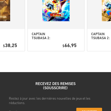
Regarde le guide rapide ci-de
• Choisis ton produit
• Entre ton adresse e-mail
• Sélectionne ton mode de pa
• Finalise ta commande
CAPTAIN
CAPTAIN
TSUBASA 2:
TSUBASA 2:
Une fois terminé, tu recevras
WORLD
WORLD
38,25
66,95
$
FIGHTERS PC
$
FIGHTERS
(STEAM) EU
Deluxe Editi
PC (STEAM) 
RECEVEZ DES REMISES
(SOUSSCRIRE)
s
Restez à jour avec les dernières nouvelles de jeux et les
réductions.