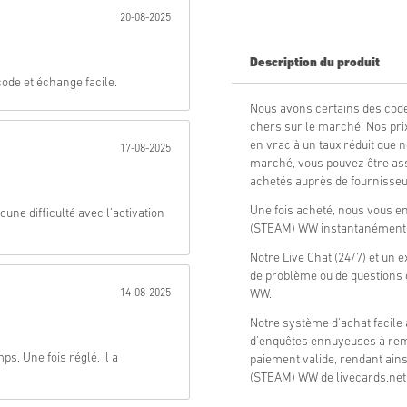
20-08-2025
Envoyer
Description du produit
ode et échange facile.
Nous avons certains des co
chers sur le marché. Nos pr
en vrac à un taux réduit que n
17-08-2025
marché, vous pouvez être ass
achetés auprès de fournisseur
Une fois acheté, nous vous 
e difficulté avec l’activation
(STEAM) WW instantanément e
Notre Live Chat (24/7) et un e
de problème ou de questions
14-08-2025
WW.
Notre système d'achat facile 
d'enquêtes ennuyeuses à remp
ps. Une fois réglé, il a
paiement valide, rendant ain
(STEAM) WW de livecards.net 