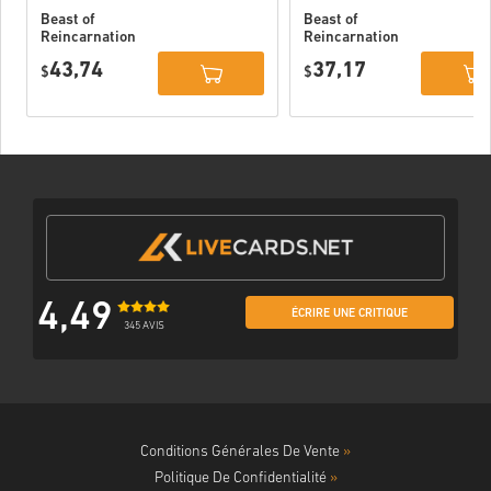
Beast of
Beast of
Reincarnation
Reincarnation
Deluxe Edition
PC (STEAM)
43,74
37,17
PC (STEAM)
$
$
4,49
ÉCRIRE UNE CRITIQUE
345 AVIS
Conditions Générales De Vente
»
Politique De Confidentialité
»