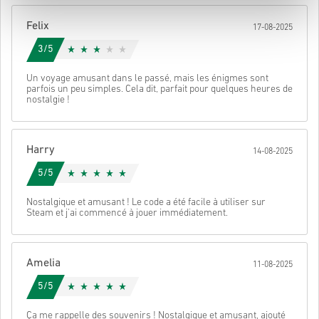
Une fois terminé, tu recevras un e-mail avec un lien sécurisé pour
Felix
17-08-2025
accéder à ton code.
3/5
Un voyage amusant dans le passé, mais les énigmes sont
parfois un peu simples. Cela dit, parfait pour quelques heures de
nostalgie !
Harry
14-08-2025
5/5
Nostalgique et amusant ! Le code a été facile à utiliser sur
Steam et j'ai commencé à jouer immédiatement.
Amelia
11-08-2025
5/5
Ça me rappelle des souvenirs ! Nostalgique et amusant, ajouté