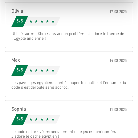
Une fois terminé, tu recevras un e-mail avec un lien sécurisé pour
Olivia
17-08-2025
accéder à ton code.
5/5
Utilisé sur ma Xbox sans aucun problème. J'adore le thème de
l'Égypte ancienne !
Max
14-08-2025
5/5
Les paysages égyptiens sont à couper le souffle et l’échange du
code s’est déroulé sans accroc.
Sophia
11-08-2025
5/5
Le code est arrivé immédiatement et le jeu est phénoménal.
J'adore le cadre égyptien !