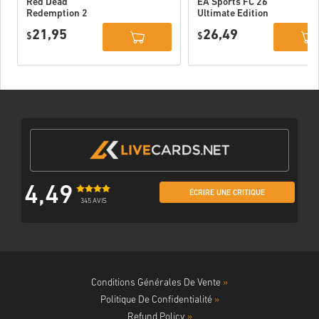
Red Dead
EA Sports FC 26
Redemption 2
Ultimate Edition
Xbox One WW
Xbox One / Xbox
21,95
26,49
$
Series X|S
$
4,49
ÉCRIRE UNE CRITIQUE
345 AVIS
Conditions Générales De Vente
»
Politique De Confidentialité
»
Refund Policy
»