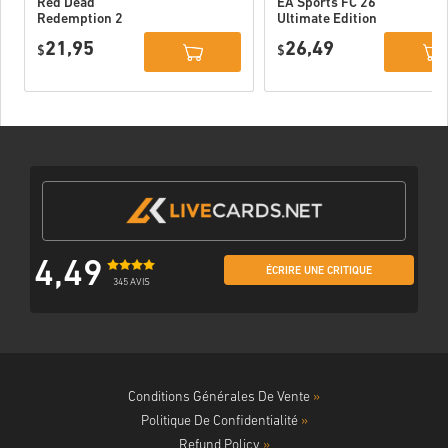
Red Dead
EA Sports FC 26
Redemption 2
Ultimate Edition
Xbox One WW
Xbox One / Xbox
21,95
26,49
$
Series X|S
$
4,49
ÉCRIRE UNE CRITIQUE
345 AVIS
Conditions Générales De Vente
»
Politique De Confidentialité
»
Refund Policy
»