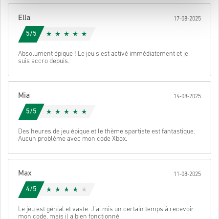
Une fois terminé, tu recevras un e-mail avec un lien sécurisé pour
Ella
17-08-2025
accéder à ton code.
5/5
Absolument épique ! Le jeu s'est activé immédiatement et je
suis accro depuis.
Mia
14-08-2025
5/5
Des heures de jeu épique et le thème spartiate est fantastique.
Aucun problème avec mon code Xbox.
Max
11-08-2025
4/5
Le jeu est génial et vaste. J'ai mis un certain temps à recevoir
mon code, mais il a bien fonctionné.