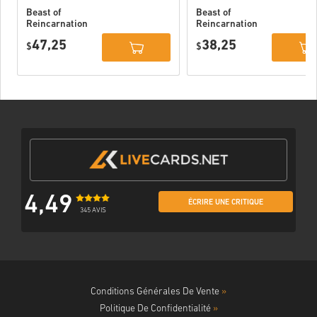
Beast of
Beast of
Reincarnation
Reincarnation
Deluxe Edition
PC (STEAM)
47,25
38,25
PC (STEAM)
$
$
4,49
ÉCRIRE UNE CRITIQUE
345 AVIS
Conditions Générales De Vente
»
Politique De Confidentialité
»