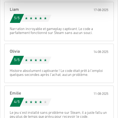
Une fois terminé, tu recevras un e-mail avec un lien sécurisé pour
Liam
17-08-2025
accéder à ton code.
5/5
Narration incroyable et gameplay captivant. Le code a
parfaitement fonctionné sur Steam sans aucun souci.
Olivia
14-08-2025
5/5
Histoire absolument captivante ! Le code était prêt à l’emploi
quelques secondes après l’achat, aucun problème.
Emilie
11-08-2025
4/5
Le jeu s'est installé sans problème sur Steam, il a juste fallu un
peu plus de temps que prévu pour recevoir le code.