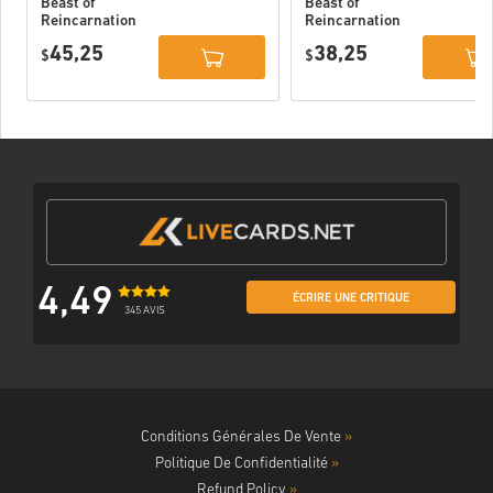
Beast of
Beast of
Reincarnation
Reincarnation
Deluxe Edition
PC (STEAM)
45,25
38,25
PC (STEAM)
$
$
4,49
ÉCRIRE UNE CRITIQUE
345 AVIS
Conditions Générales De Vente
»
Politique De Confidentialité
»
Refund Policy
»