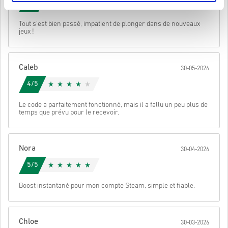
5/5
Il se peut que vous receviez plus d'un code pour certains
produits.
• Choisis ton produit
Envoyer
Annulez
Tout s'est bien passé, impatient de plonger dans de nouveaux
• Entre ton adresse e-mail
jeux !
• Sélectionne ton mode de paiement préféré
• Finalise ta commande
Une fois terminé, tu recevras un e-mail avec un lien sécurisé pour
Caleb
30-05-2026
accéder à ton code.
4/5
Le code a parfaitement fonctionné, mais il a fallu un peu plus de
temps que prévu pour le recevoir.
Nora
30-04-2026
5/5
Boost instantané pour mon compte Steam, simple et fiable.
Chloe
30-03-2026