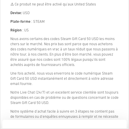
⚠️ Ce produit ne peut être activé qu'aux United States
Devise:
USD
Plate-forme
: STEAM
Région
: US
Nous avons certains des codes Steam Gift Card 50 USD les moins
chers sur le marché. Nos prix bas sont parce que nous achetons
des codes numériques en vrac à un taux réduit que nous passons à
nôtre tour, à nos clients. En plus d'être bon marché, vous pouvez
être assuré que nos codes sont 100% légaux puisqu'ils sont
achetés auprès de fournisseurs officiels.
Une fois acheté, nous vous enverrons le code numérique Steam
Gift Card 50 USD instantanément et directement à votre adresse
email fournie.
Notre Live Chat (24/7) et un excellent service clientèle sont toujours
disponibles en cas de problème ou de questions concernant le code
Steam Gift Card 50 USD.
Notre système d'achat facile à suivre en 3 étapes ne contient pas
de formulaires ou d'enquêtes ennuyeuses à remplir et ne nécessite
qu'une adresse e-mail et un mode de paiement valide, rendant
ainsi le processus d'achat de Steam Gift Card 50 USD de