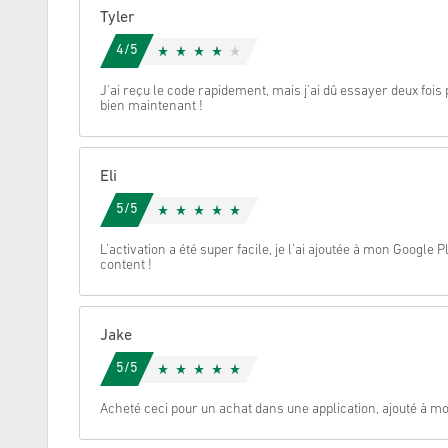
Tyler
Annulez
4/5
J'ai reçu le code rapidement, mais j'ai dû essayer deux fois
bien maintenant !
Eli
5/5
L’activation a été super facile, je l’ai ajoutée à mon Google
content !
Jake
5/5
Acheté ceci pour un achat dans une application, ajouté à 