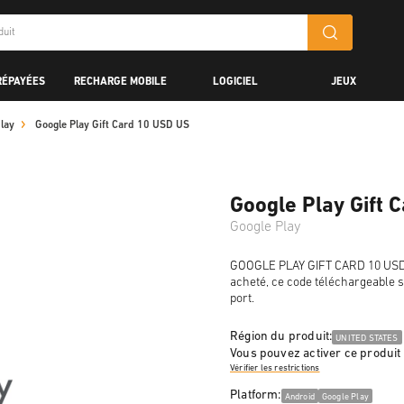
RÉPAYÉES
RECHARGE MOBILE
LOGICIEL
JEUX
lay
Google Play Gift Card 10 USD US
Google Play Gift 
Google Play
GOOGLE PLAY GIFT CARD 10 USD e
acheté, ce code téléchargeable s
port.
Région du produit:
UNITED STATES
Vous pouvez activer ce produit
Vérifier les restrictions
Platform:
Android
Google Play