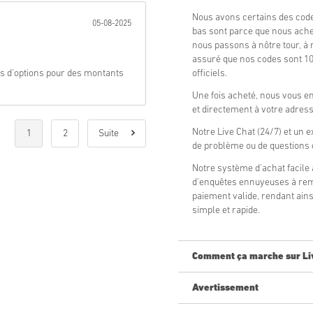
Nous avons certains des cod
05-08-2025
bas sont parce que nous ache
nous passons à nôtre tour, à 
assuré que nos codes sont 10
 plus d'options pour des montants
officiels.
Une fois acheté, nous vous 
et directement à votre adress
Notre Live Chat (24/7) et un e
1
2
Suite
de problème ou de questions
Notre système d'achat facile 
d'enquêtes ennuyeuses à remp
paiement valide, rendant ains
simple et rapide.
Comment ça marche sur Li
Avertissement
Nouveau sur Livecards.net ? A