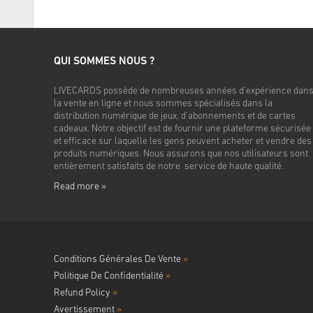
QUI SOMMES NOUS ?
LIVECARDS possède de nombreuses années d'expérience dan
la vente en ligne et nous sommes spécialisés dans la
distribution numérique de jeux, d'abonnements et de cartes
cadeaux. Notre objectif est de fournir une plateforme sécurisée
et efficace sur laquelle les gens peuvent acheter et vendre des
produits numériques. Nous assurons que nos utilisateurs sont
entièrement satisfaits de notre service de haute qualité.
Read more »
Conditions Générales De Vente
»
Politique De Confidentialité
»
Refund Policy
»
Avertissement
»