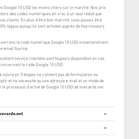
es Google 10 USD les moins chers sur le marché. Nos prix
tons des codes numériques en vrac à un taux réduit que
nos clients. En plus d'être bon marché, vous pouvez être
0% légaux puisqu'ils sont achetés auprès de fournisseurs
enverrons le code numérique Google 10 USD instantanément
e email fournie.
xcellent service clientèle sont toujours disponibles en cas
 concernant le code Google 10 USD.
à suivre en 3 étapes ne contient pas de formulaires ou
lir et ne nécessite qu'une adresse e-mail et un mode de
i le processus d'achat de Google 10 USD de livecards.net
vecards.net
cheter des codes numériques est rapide et facile :