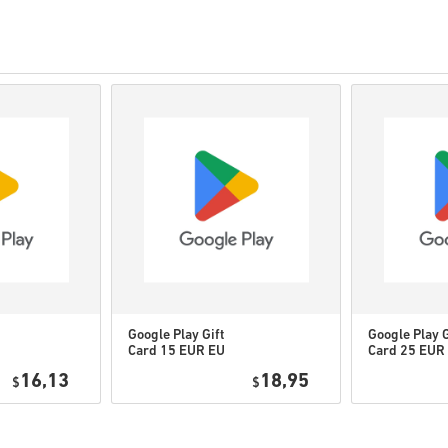
Les produits
pré-comma
tandis que les articles e
contrôles de sécurité.
Les achats considérés po
Vous achetez un produit
Pour plus d'informations
Si vous rencontrez un pro
utilisant notre formulaire
Ces codes téléchargeable
originaux.
Ces codes n'ont pas de da
Contenu téléchargeable ou
l'ordre pour jouer à cette
Il se peut que vous recev
Google Play Gift
Google Play G
Card 15 EUR EU
Card 25 EUR
Regarde le guide rapide ci-de
16,13
18,95
$
$
• Choisis ton produit
• Entre ton adresse e-mail
• Sélectionne ton mode de pa