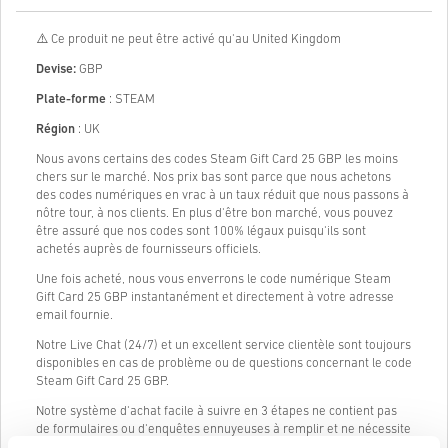
⚠️ Ce produit ne peut être activé qu'au United Kingdom
Devise:
GBP
Plate-forme
: STEAM
Région
: UK
Nous avons certains des codes Steam Gift Card 25 GBP les moins
chers sur le marché. Nos prix bas sont parce que nous achetons
des codes numériques en vrac à un taux réduit que nous passons à
nôtre tour, à nos clients. En plus d'être bon marché, vous pouvez
être assuré que nos codes sont 100% légaux puisqu'ils sont
achetés auprès de fournisseurs officiels.
Une fois acheté, nous vous enverrons le code numérique Steam
Gift Card 25 GBP instantanément et directement à votre adresse
email fournie.
Notre Live Chat (24/7) et un excellent service clientèle sont toujours
disponibles en cas de problème ou de questions concernant le code
Steam Gift Card 25 GBP.
Notre système d'achat facile à suivre en 3 étapes ne contient pas
de formulaires ou d'enquêtes ennuyeuses à remplir et ne nécessite
qu'une adresse e-mail et un mode de paiement valide, rendant