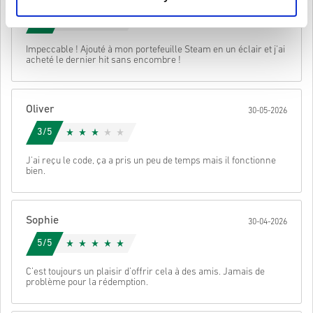
le jeu original dans l'ordre pour jouer à cette extension.
Regarde le guide rapide ci-dessus ou suis les étapes ci-dessous 👇
5/5
Il se peut que vous receviez plus d'un code pour certains
produits.
• Choisis ton produit
Envoyer
Annulez
Impeccable ! Ajouté à mon portefeuille Steam en un éclair et j'ai
• Entre ton adresse e-mail
acheté le dernier hit sans encombre !
• Sélectionne ton mode de paiement préféré
• Finalise ta commande
Une fois terminé, tu recevras un e-mail avec un lien sécurisé pour
Oliver
30-05-2026
accéder à ton code.
3/5
J'ai reçu le code, ça a pris un peu de temps mais il fonctionne
bien.
Sophie
30-04-2026
5/5
C’est toujours un plaisir d’offrir cela à des amis. Jamais de
problème pour la rédemption.