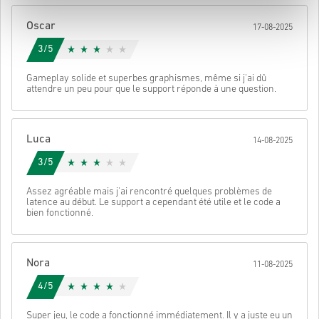
Une fois terminé, tu recevras un e-mail avec un lien sécurisé pour
Oscar
17-08-2025
accéder à ton code.
3/5
Gameplay solide et superbes graphismes, même si j'ai dû
attendre un peu pour que le support réponde à une question.
Luca
14-08-2025
3/5
Assez agréable mais j'ai rencontré quelques problèmes de
latence au début. Le support a cependant été utile et le code a
bien fonctionné.
Nora
11-08-2025
4/5
Super jeu, le code a fonctionné immédiatement. Il y a juste eu un