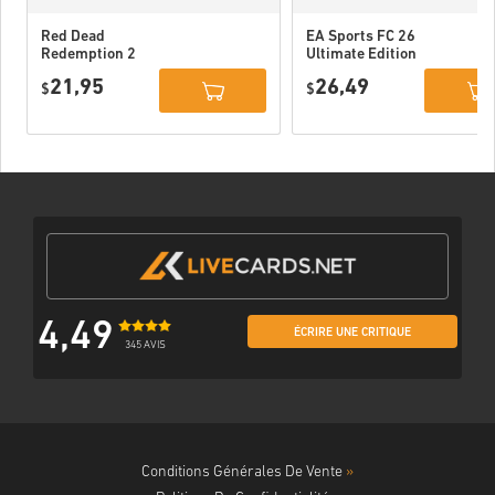
Red Dead
EA Sports FC 26
Redemption 2
Ultimate Edition
Xbox One WW
Xbox One / Xbox
21,95
26,49
$
Series X|S
$
4,49
ÉCRIRE UNE CRITIQUE
345 AVIS
Conditions Générales De Vente
»