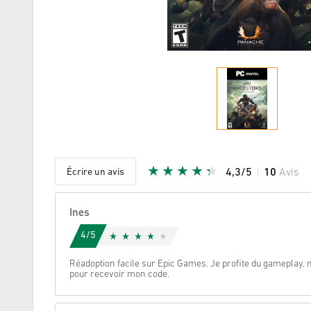
Écrire un avis
4,3/5
10
Avis
Etoile do
Ines
4/5
Réadoption facile sur Epic Games. Je profite du gameplay, m
pour recevoir mon code.