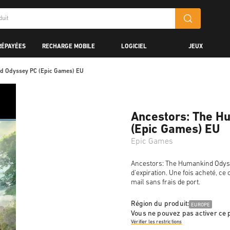
RÉPAYÉES
RECHARGE MOBILE
LOGICIEL
JEUX
d Odyssey PC (Epic Games) EU
Ancestors: The H
(Epic Games) EU
Epic Games
Ancestors: The Humankind Odyss
d'expiration. Une fois acheté, ce
mail sans frais de port.
Région du produit:
EUROPE
Vous ne pouvez pas activer ce 
Vérifier les restrictions