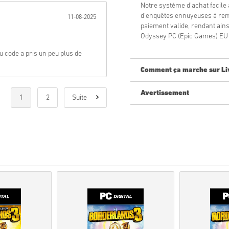
Notre système d'achat facile 
d'enquêtes ennuyeuses à remp
11-08-2025
paiement valide, rendant ain
Odyssey PC (Epic Games) EU d
u code a pris un peu plus de
Comment ça marche sur Li
Avertissement
Nouveau sur Livecards.net ? A
1
2
Suite
Les produits
pré-comma
tandis que les articles e
contrôles de sécurité.
Les achats considérés po
Vous achetez un produit
Pour plus d'informations
Si vous rencontrez un pro
utilisant notre formulaire
Ces codes téléchargeable
originaux.
Ces codes n'ont pas de da
Contenu téléchargeable ou