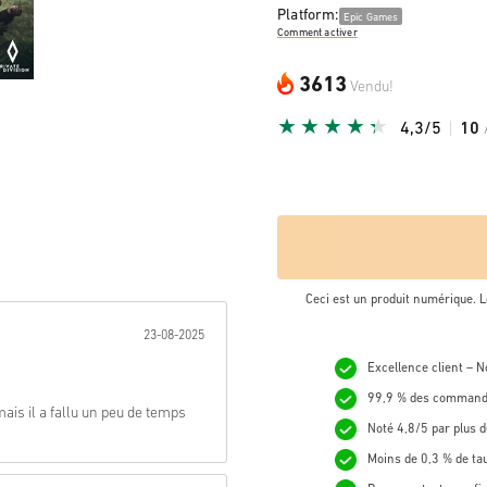
Platform:
Epic Games
Comment activer
3613
Vendu!
4,3/5
10
Ceci est un produit numérique. L
nnée:
23-08-2025
Excellence client – 
99,9 % des commande
ais il a fallu un peu de temps
Noté 4,8/5 par plus d
Moins de 0,3 % de ta