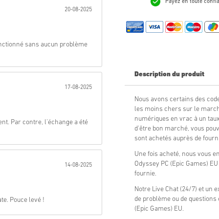
Payez en toute confi
20-08-2025
Envoyer
 fonctionné sans aucun problème
Description du produit
17-08-2025
Nous avons certains des co
les moins chers sur le march
numériques en vrac à un taux 
ent. Par contre, l'échange a été
d'être bon marché, vous pouv
sont achetés auprès de fourni
Une fois acheté, nous vous 
Odyssey PC (Epic Games) EU 
14-08-2025
fournie.
Notre Live Chat (24/7) et un e
de problème ou de questions
te. Pouce levé !
(Epic Games) EU.