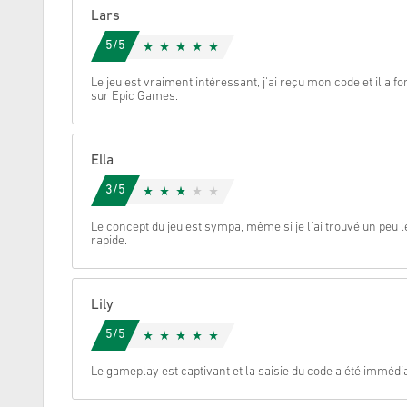
Lars
Annulez
5/5
Le jeu est vraiment intéressant, j'ai reçu mon code et il a
sur Epic Games.
Ella
3/5
Le concept du jeu est sympa, même si je l'ai trouvé un peu l
rapide.
Lily
5/5
Le gameplay est captivant et la saisie du code a été immédia