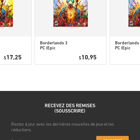
l'ordre pour jouer à cette
Il se peut que vous recev
Regarde le guide rapide ci-de
Borderlands 3
Borderlands
PC (Epic
PC (Epic
• Choisis ton produit
Games) WW
Games) NA
17,25
10,95
• Entre ton adresse e-mail
$
$
• Sélectionne ton mode de pa
• Finalise ta commande
Une fois terminé, tu recevras
RECEVEZ DES REMISES
(SOUSSCRIRE)
s
Restez à jour avec les dernières nouvelles de jeux et les
réductions.