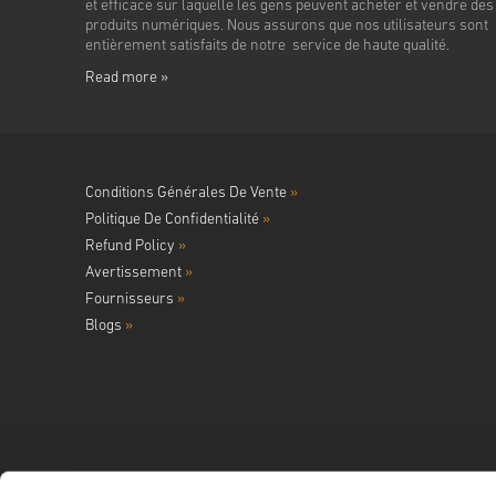
et efficace sur laquelle les gens peuvent acheter et vendre des
produits numériques. Nous assurons que nos utilisateurs sont
entièrement satisfaits de notre service de haute qualité.
Read more »
Conditions Générales De Vente
»
Politique De Confidentialité
»
Refund Policy
»
Avertissement
»
Fournisseurs
»
Blogs
»