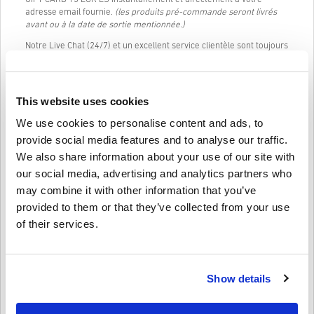
adresse email fournie.
(les produits pré-commande seront livrés
avant ou à la date de sortie mentionnée.)
Notre Live Chat (24/7) et un excellent service clientèle sont toujours
disponibles en cas de problème ou de questions concernant le code
AMAZON GIFT CARD 15 EUR ES.
Notre système d'achat facile à suivre en 3 étapes ne contient pas
This website uses cookies
de formulaires ou d'enquêtes ennuyeuses à remplir et ne nécessite
qu'une adresse e-mail et un mode de paiement valide, rendant
We use cookies to personalise content and ads, to
ainsi le processus d'achat de AMAZON GIFT CARD 15 EUR ES de
provide social media features and to analyse our traffic.
livecards.net simple et rapide.
We also share information about your use of our site with
our social media, advertising and analytics partners who
Comment ça marche sur Livecards.net
may combine it with other information that you’ve
provided to them or that they’ve collected from your use
Avertissement
of their services.
Nouveau sur Livecards.net ? Acheter des codes numériques est
rapide et facile :
Les produits
pré-commande
seront livrés avant ou à la
date de sortie mentionnée, tandis que les articles en stock
Show details
Écrire un avis
3,7/5
10
Avis
seront livrés instantanément en attendant les contrôles de
sécurité.
Les achats considérés pour un usage commercial ne