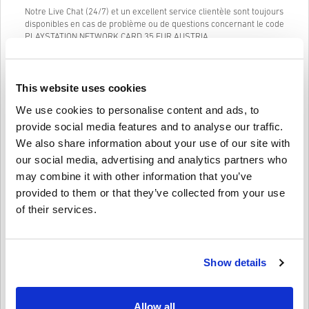
Notre Live Chat (24/7) et un excellent service clientèle sont toujours
disponibles en cas de problème ou de questions concernant le code
PLAYSTATION NETWORK CARD 35 EUR AUSTRIA.
Notre système d'achat facile à suivre en 3 étapes ne contient pas
de formulaires ou d'enquêtes ennuyeuses à remplir et ne nécessite
qu'une adresse e-mail et un mode de paiement valide, rendant
This website uses cookies
ainsi le processus d'achat de PLAYSTATION NETWORK CARD 35 EUR
AUSTRIA de livecards.net simple et rapide.
We use cookies to personalise content and ads, to
provide social media features and to analyse our traffic.
We also share information about your use of our site with
Comment ça marche sur Livecards.net
our social media, advertising and analytics partners who
may combine it with other information that you’ve
Avertissement
Nouveau sur Livecards.net ? Acheter des codes numériques est
provided to them or that they’ve collected from your use
rapide et facile :
of their services.
Les produits
pré-commande
seront livrés avant ou à la
date de sortie mentionnée, tandis que les articles en stock
Écrire un avis
4,6/5
10
Avis
seront livrés instantanément en attendant les contrôles de
sécurité.
Show details
Les achats considérés pour un usage commercial ne
seront pas acceptés.
Lukas
23-08-2025
Vous achetez un produit numérique seulement.
Etoile donnée:
4/5
Pour plus d'informations, consultez notre
FAQ
.
Allow all