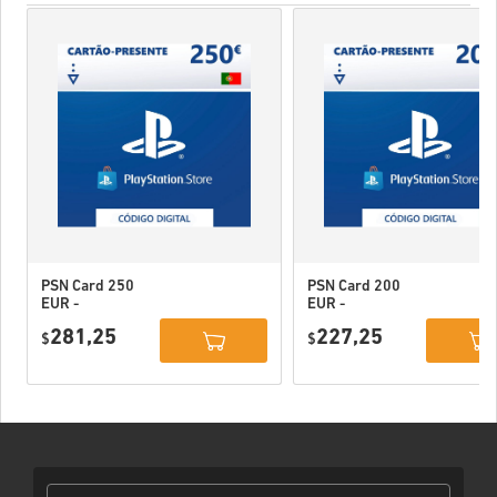
PSN Card 250
PSN Card 200
EUR -
EUR -
PlayStation
PlayStation
281,25
227,25
Network
$
Network
$
Portugal
Portugal