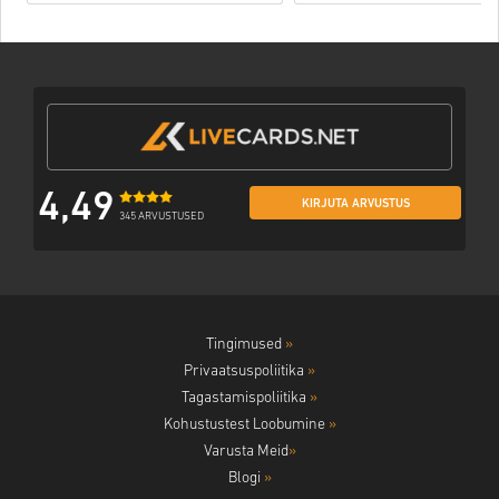
4,49
KIRJUTA ARVUSTUS
345 ARVUSTUSED
Tingimused
»
Privaatsuspoliitika
»
Tagastamispoliitika
»
Kohustustest Loobumine
»
Varusta Meid
»
Blogi
»