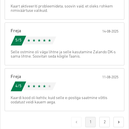
Kaart aktiveeriti probleemideta, soovin vaid, et oleks rohkem
nimiväärtuse valikuid.
Freja
14-08-2025
5/5
Selle ostmine oli väga lihtne ja selle kasutamine Zalando DK-s
sama lihtne. Soovitan seda kõigile Taanis.
Freja
11-08-2025
4/5
Kaardi kood oli kehtiv, kuid selle e-postiga saatmine võttis
oodatust veidi kauem aega.
1
2