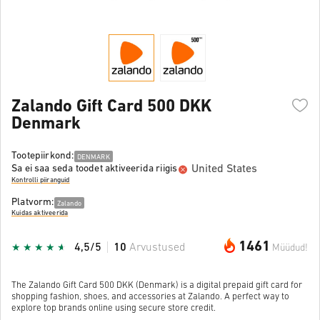
Zalando Gift Card 500 DKK
Denmark
Tootepiirkond:
DENMARK
United States
Sa ei saa seda toodet aktiveerida riigis
Kontrolli piiranguid
Platvorm:
Zalando
Kuidas aktiveerida
1461
4,5/5
10
Arvustused
Müüdud!
The Zalando Gift Card 500 DKK (Denmark) is a digital prepaid gift card for
shopping fashion, shoes, and accessories at Zalando. A perfect way to
explore top brands online using secure store credit.