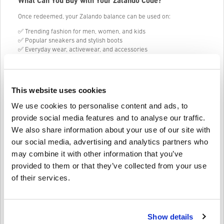
What Can You Buy with Your Zalando Code?
Once redeemed, your Zalando balance can be used on:
✅ Trending fashion for men, women, and kids
✅ Popular sneakers and stylish boots
✅ Everyday wear, activewear, and accessories
✅ Bags, jewelry, and more from top brands
Your remaining balance stays on your account for your next spree.
No pressure, no expiry stress.
This website uses cookies
Perfect for Every Occasion
We use cookies to personalise content and ads, to
provide social media features and to analyse our traffic.
Need a last-minute gift? Or just feel like treating yourself? Zalando
Gift Card 500 DKK (Denmark) makes it simple to give the gift of
We also share information about your use of our site with
choice – no guessing sizes, styles, or brands.
our social media, advertising and analytics partners who
may combine it with other information that you’ve
provided to them or that they’ve collected from your use
Kuidas see Livecards.netis töötab
of their services.
Vastutusest loobumine
Uus Livecards.netis? Digikoodide ostmine on kiire ja lihtne:
Show details
•
Ettetellimisel
tooted tarnitakse enne mainitud