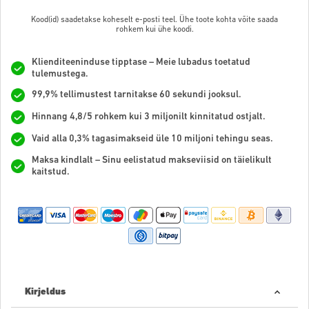
Kood(id) saadetakse koheselt e-posti teel. Ühe toote kohta võite saada
rohkem kui ühe koodi.
Klienditeeninduse tipptase – Meie lubadus toetatud
tulemustega.
99,9% tellimustest tarnitakse 60 sekundi jooksul.
Hinnang 4,8/5 rohkem kui 3 miljonilt kinnitatud ostjalt.
Vaid alla 0,3% tagasimakseid üle 10 miljoni tehingu seas.
Maksa kindlalt – Sinu eelistatud makseviisid on täielikult
kaitstud.
Kirjeldus