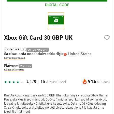
Xbox Gift Card 30 GBP UK
Tootepiirkond:
UNITED KINGDOM
United States
Sa ei saa seda toodet aktiveerida riigis
Kontrolli piiranguid
Platvorm:
Xbox Live
Kuidas aktiveerida
914
4,1/5
10
Arvustused
Müüdud!
Kasuta Xbox Kingitusekaarti 30 GBP Ühendkuningriik, et osta Xbox Game
Pass, eksklusiivsed mängud, DLC-d, filmid ja isegi konsoolid või tarvikud.
Ideaalne kingituseks või isiklikuks kasutuseks. Osta nüüd kõige odavam
Xbox Kingitusekaardi digitaalne võti Livecards.net lehelt ja kasuta oma
krediiti omal moel!