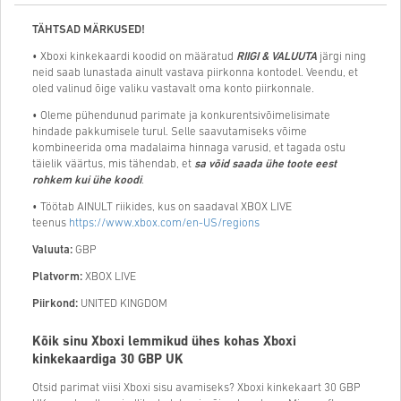
TÄHTSAD MÄRKUSED!
• Xboxi kinkekaardi koodid on määratud
RIIGI & VALUUTA
järgi ning
neid saab lunastada ainult vastava piirkonna kontodel. Veendu, et
oled valinud õige valiku vastavalt oma konto piirkonnale.
• Oleme pühendunud parimate ja konkurentsivõimelisimate
hindade pakkumisele turul. Selle saavutamiseks võime
kombineerida oma madalaima hinnaga varusid, et tagada ostu
täielik väärtus, mis tähendab, et
sa võid saada ühe toote eest
rohkem kui ühe koodi
.
• Töötab AINULT riikides, kus on saadaval XBOX LIVE
teenus
https://www.xbox.com/en-US/regions
Valuuta:
GBP
Platvorm:
XBOX LIVE
Piirkond:
UNITED KINGDOM
Kõik sinu Xboxi lemmikud ühes kohas Xboxi
kinkekaardiga 30 GBP UK
Otsid parimat viisi Xboxi sisu avamiseks? Xboxi kinkekaart 30 GBP