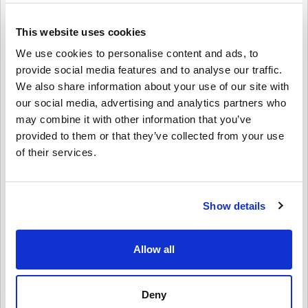
valikus hittfilme ja sarju.
🔹 Riistvara & tarvikute ostmine – Kasuta oma krediiti konsoolide,
kontrollerite, peakomplektide ja muu jaoks.
This website uses cookies
We use cookies to personalise content and ads, to
Täiuslik kingitus
provide social media features and to analyse our traffic.
Kas tahad üllatada sõpra või pereliiget?
We also share information about your use of our site with
Vali lihtsalt summa, kohanda see kujunduse ja sõnumiga ning
our social media, advertising and analytics partners who
saada Xboxi kinkekaart e-postiga või prindi see välja. See on kiire,
may combine it with other information that you’ve
paindlik ja läbimõeldud kingitus—täiuslik sünnipäevaks, pühadeks
provided to them or that they’ve collected from your use
või niisama üllatuseks.
of their services.
Kuidas lunastada Xboxi kinkekaart 30 GBP UK:
1. Logi sisse oma Microsoft/Xboxi kontole
2. Mine Microsoft Store’i või kasuta oma Xboxi konsooli
Show details
3. Vali „Lunasta kood” ja sisesta 25-kohaline kood
4. Valmis! Sinu konto saldo on kohe uuendatud
Allow all
Osta Xboxi kinkekaart 30 GBP UK juba täna!
Olgu sul plaanis uus mäng, Game Passi pikendamine või Xboxi
varustuse ostmine, see kinkekaart katab kõik. Haara oma Xboxi
Deny
kinkekaart 30 GBP UK digitaalne võti kohe saidilt Livecards.net ja