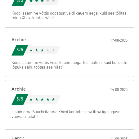
3/5
• Vali toode
• Sisesta oma e-posti aadress
Saada
Tühista
Koodi saamine võttis oodatust veidi kauem aega, kuid see töötas
• Vali sobiv makseviis
minu Xboxi kontol hästi.
• Lõpeta tellimus
Seejärel saad e-kirja turvalise lingiga, mille kaudu pääsed oma
koodile ligi.
Archie
17-08-2025
3/5
Koodi saamine võttis veidi kauem aega, kui lootsin, kuid kui selle
lõpuks sain, töötas see hästi.
Archie
14-08-2025
5/5
Lisain oma Suurbritannia Xboxi kontole raha ilma igasuguse
vaevata, aitäh!
Harry