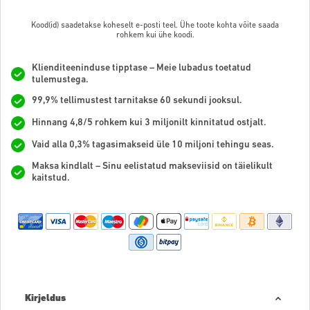
Kood(id) saadetakse koheselt e-posti teel. Ühe toote kohta võite saada
rohkem kui ühe koodi.
Klienditeeninduse tipptase – Meie lubadus toetatud
tulemustega.
99,9% tellimustest tarnitakse 60 sekundi jooksul.
Hinnang 4,8/5 rohkem kui 3 miljonilt kinnitatud ostjalt.
Vaid alla 0,3% tagasimakseid üle 10 miljoni tehingu seas.
Maksa kindlalt – Sinu eelistatud makseviisid on täielikult
kaitstud.
Kirjeldus