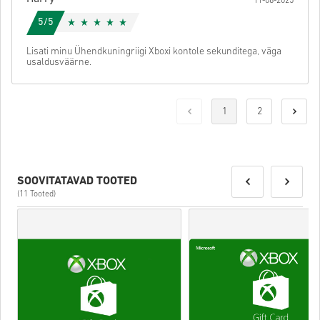
11-08-2025
5/5
Lisati minu Ühendkuningriigi Xboxi kontole sekunditega, väga
usaldusväärne.
1
2
SOOVITATAVAD TOOTED
(11 Tooted)