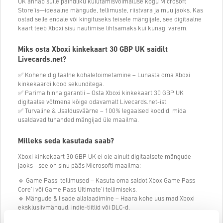
UK annab sulle paindliku kulutamisvõimaluse kogu Microsoft
Store’is—ideaalne mängude, tellimuste, riistvara ja muu jaoks. Kas
ostad selle endale või kingituseks teisele mängijale, see digitaalne
kaart teeb Xboxi sisu nautimise lihtsamaks kui kunagi varem.
Miks osta Xboxi kinkekaart 30 GBP UK saidilt
Livecards.net?
✅ Kohene digitaalne kohaletoimetamine – Lunasta oma Xboxi
kinkekaardi kood sekunditega.
✅ Parima hinna garantii – Osta Xboxi kinkekaart 30 GBP UK
digitaalse võtmena kõige odavamalt Livecards.net-ist.
✅ Turvaline & Usaldusväärne – 100% legaalsed koodid, mida
usaldavad tuhanded mängijad üle maailma.
Milleks seda kasutada saab?
Xboxi kinkekaart 30 GBP UK ei ole ainult digitaalsete mängude
jaoks—see on sinu pääs Microsofti maailma:
🔹 Game Passi tellimused – Kasuta oma saldot Xbox Game Pass
Core’i või Game Pass Ultimate’i tellimiseks.
🔹 Mängude & lisade allalaadimine – Haara kohe uusimad Xboxi
eksklusiivmängud, indie-tiitlid või DLC-d.
🔹 Filmide & telesaadete ostmine – Renditud või ostetud laias