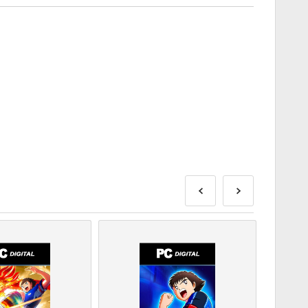
kse enne mainitud väljalaskekuupäeva või sellel
evad kaubad tarnitakse koheselt, kuni turvakontrolli
ks loetud oste ei aktsepteerita.
det.
ke meie KKK-sid.
eeme, andke meile sellest teada, kasutades meie
on välja töötanud mängu arendaja ja on seetõttu
gumiskuupäeva.
ooted – selle laienduse mängimiseks peab teil olema algne
da rohkem kui ühe koodi.
järgi allolevaid samme 👇
s