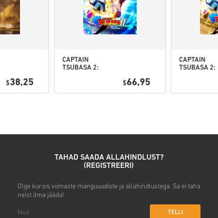
• Vali sobiv makseviis
• Lõpeta tellimus
Seejärel saad e-kirja turvalis
CAPTAIN
CAPTAIN
TSUBASA 2:
TSUBASA 2:
WORLD
WORLD
38,25
66,95
$
FIGHTERS PC
$
FIGHTERS
(STEAM) EU
Deluxe Editi
PC (STEAM) 
TAHAD SAADA ALLAHINDLUST?
(REGISTREERI)
Olge kursis viimaste mänguuudiste ja allahindlustega. Sa ei taha
neist ilma jääda!
TELLI