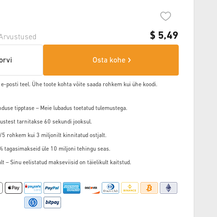
$
5,49
Arvustused
orvi
Osta kohe
 e-posti teel. Ühe toote kohta võite saada rohkem kui ühe koodi.
nduse tipptase – Meie lubadus toetatud tulemustega.
ustest tarnitakse 60 sekundi jooksul.
5 rohkem kui 3 miljonilt kinnitatud ostjalt.
3% tagasimakseid üle 10 miljoni tehingu seas.
t – Sinu eelistatud makseviisid on täielikult kaitstud.