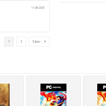
11-08-2025
•
Ettetellimisel
tooted tarnita
kuupäeval, samas kui laos ol
läbitakse.
• Kaubanduslikuks kasutamise
•
Ostate ainult digitaalset too
•
Lisateabe saamiseks vaada
•
Kui teil tekib ostuga probl
kontaktivormi
.
1
2
Edasi
•
Need allalaaditavad koodid 
originaalsed.
•
Nendel koodidel ei ole ae
•
Allalaaditav sisu või DLC-t
mäng.
•
Mõne toote puhul võite saa
Vaata kiiret juhendit ülal või 
• Vali toode
• Sisesta oma e-posti aadres