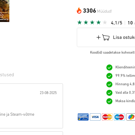
3306
Müüdud!
4,1/5
10
Lisa ostuk
Kood(id) saadetakse koheselt
Klienditeeni
stused
99,9% tellim
Hinnang 4,8/
t:
Vaid alla 0,
23-08-2025
Maksa kindlal
eline ja Steam-võtme