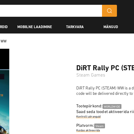
RDID
MOBIILNE LAADIMINE
TARKVARA
MÄNGUD
) WW
DiRT Rally PC (S
Steam Games
DiRT Rally PC (STEAM) WW is a di
code will be delivered directly t
Tootepiirkond:
WORLDWIDE
Saad seda toodet aktiveerida rii
Kontrolli piiranguid
Platvorm:
Steam
Kuidas aktiveerida