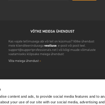
VÕTKE MEIEGA ÜHENDUST
Kas vajate tellimusega abi või teil on küsimusi? Võtke ühendust
meie klienditeenindusega
vestluse
, e-posti või posti teel.
support@supportprofessionals.net
| või kõigi muude võimaluste
vaatamiseks klõpsake meiega ühendust:
Võta meiega ühendust
»
s
ise content and ads, to provide social media features and to anal
about your use of our site with our social media, advertising and