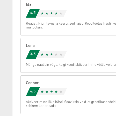
Ida
Tühista
4/5
Realistlik juhitavus ja keerulised rajad. Kood töötas hästi, ku
ma lootsin.
Lena
3/5
Mängu nautisin väga, kuigi koodi aktiveerimine võttis veidi a
Connor
4/5
Aktiveerimine läks hästi. Sooviksin vaid, et graafikaseadei
rohkem kohandada.