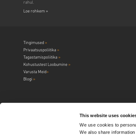
rahul.
Loe rohkem »
Tingimused
»
Privaatsuspoliitika
»
Tagastamispoliitika
»
Kohustustest Loobumine
»
Varusta Meid
»
Blogi
»
This website uses cookie
We use cookies to personal
Jälgi meid
We also share information 