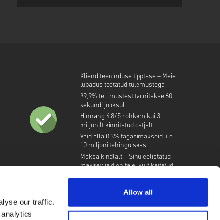
Klienditeeninduse tipptase – Meie
lubadus toetatud tulemustega.
99,9% tellimustest tarnitakse 60
sekundi jooksul.
Hinnang 4,8/5 rohkem kui 3
miljonilt kinnitatud ostjalt.
Vaid alla 0,3% tagasimakseid üle
10 miljoni tehingu seas.
Maksa kindlalt – Sinu eelistatud
makseviisid on täielikult kaitstud.
Allow all
yse our traffic.
 analytics