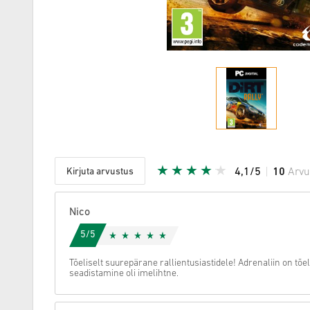
Kirjuta arvustus
4,1/5
10
Arvu
Antud täh
Nico
5/5
Tõeliselt suurepärane rallientusiastidele! Adrenaliin on tõ
seadistamine oli imelihtne.