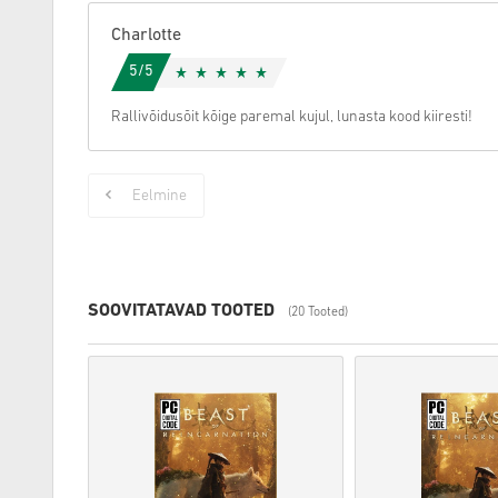
Charlotte
5/5
Rallivõidusõit kõige paremal kujul, lunasta kood kiiresti!
Eelmine
SOOVITATAVAD TOOTED
(20 Tooted)