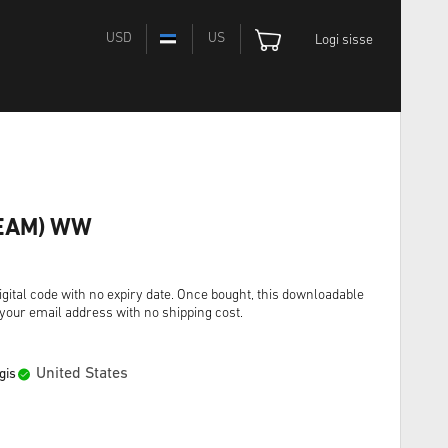
USD
US
Logi sisse
TEAM) WW
gital code with no expiry date. Once bought, this downloadable
o your email address with no shipping cost.
United States
gis