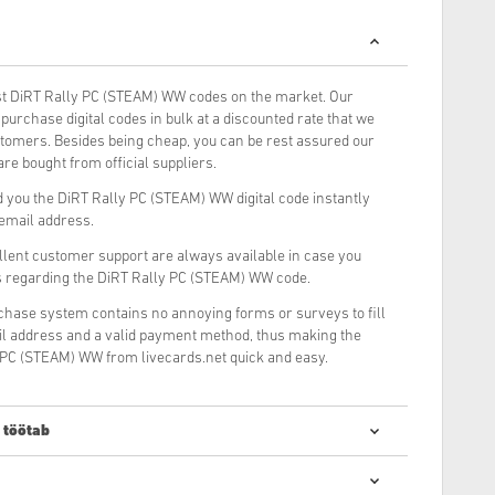
t DiRT Rally PC (STEAM) WW codes on the market. Our
urchase digital codes in bulk at a discounted rate that we
stomers. Besides being cheap, you can be rest assured our
re bought from official suppliers.
 you the DiRT Rally PC (STEAM) WW digital code instantly
 email address.
llent customer support are always available in case you
s regarding the DiRT Rally PC (STEAM) WW code.
rchase system contains no annoying forms or surveys to fill
il address and a valid payment method, thus making the
 PC (STEAM) WW from livecards.net quick and easy.
 töötab
de ostmine on kiire ja lihtne: