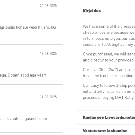
20-08-2025
Kirjeldus
Saada
We have some of the cheapes
igi jõudis kohale veidi hiljem, kui
cheap prices are because we p
in turn pass onto you, our cu
codes are 100% legit as they a
17-08-2025
Once purchased, we will send
and directly to your provided
Our Live Chat (24/7) and exce
ega. Ootamist oli aga väärt.
have any trouble or question
Our Easy to follow 3-step pu
out and only requires an ema
14-08-2025
process of buying DiRT Rally
Kuidas see Livecards.netis
d saaks kohe algusest peale
Vastutusest loobumine
Uus Livecards.netis? Digikoodi