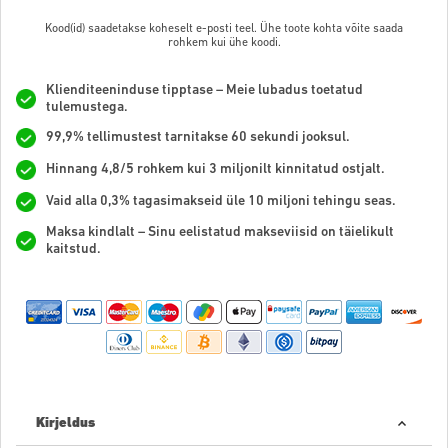
Kood(id) saadetakse koheselt e-posti teel. Ühe toote kohta võite saada
rohkem kui ühe koodi.
Klienditeeninduse tipptase – Meie lubadus toetatud
tulemustega.
99,9% tellimustest tarnitakse 60 sekundi jooksul.
Hinnang 4,8/5 rohkem kui 3 miljonilt kinnitatud ostjalt.
Vaid alla 0,3% tagasimakseid üle 10 miljoni tehingu seas.
Maksa kindlalt – Sinu eelistatud makseviisid on täielikult
kaitstud.
Kirjeldus