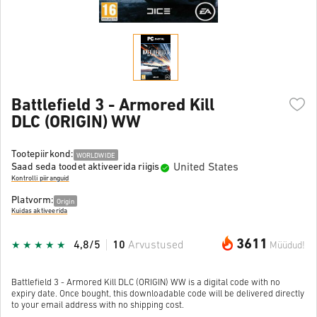
Battlefield 3 - Armored Kill
DLC (ORIGIN) WW
Tootepiirkond:
WORLDWIDE
United States
Saad seda toodet aktiveerida riigis
Kontrolli piiranguid
Platvorm:
Origin
Kuidas aktiveerida
3611
4,8/5
10
Arvustused
Müüdud!
Battlefield 3 - Armored Kill DLC (ORIGIN) WW is a digital code with no
expiry date. Once bought, this downloadable code will be delivered directly
to your email address with no shipping cost.