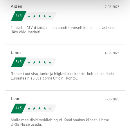
koodile ligi.
Aiden
17-08-2025
5/5
Tankid ja ATV-d kõikjal, sain koodi koheselt kätte ja pärast seda
läks kõik libedalt!
Liam
14-08-2025
5/5
Rohkelt uut sisu, tanke ja hiiglaslikke kaarte, kuhu sukelduda.
Lunastasin sujuvalt oma Origin'i kontol.
Leon
11-08-2025
4/5
Mulle meeldisid tankilahingud. Kood saabus kiiresti, lihtne
ORIGINisse lisada.