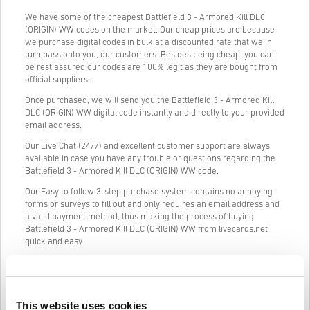
We have some of the cheapest Battlefield 3 - Armored Kill DLC
(ORIGIN) WW codes on the market. Our cheap prices are because
we purchase digital codes in bulk at a discounted rate that we in
turn pass onto you, our customers. Besides being cheap, you can
be rest assured our codes are 100% legit as they are bought from
official suppliers.
Once purchased, we will send you the Battlefield 3 - Armored Kill
DLC (ORIGIN) WW digital code instantly and directly to your provided
email address.
Our Live Chat (24/7) and excellent customer support are always
available in case you have any trouble or questions regarding the
Battlefield 3 - Armored Kill DLC (ORIGIN) WW code.
Our Easy to follow 3-step purchase system contains no annoying
forms or surveys to fill out and only requires an email address and
a valid payment method, thus making the process of buying
Battlefield 3 - Armored Kill DLC (ORIGIN) WW from livecards.net
quick and easy.
Kuidas see Livecards.netis töötab
This website uses cookies