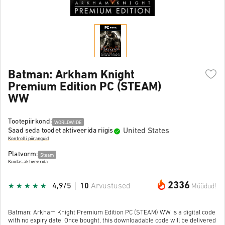
Batman: Arkham Knight
Premium Edition PC (STEAM)
WW
Tootepiirkond:
WORLDWIDE
United States
Saad seda toodet aktiveerida riigis
Kontrolli piiranguid
Platvorm:
Steam
Kuidas aktiveerida
2336
4,9/5
10
Arvustused
Müüdud!
Batman: Arkham Knight Premium Edition PC (STEAM) WW is a digital code
with no expiry date. Once bought, this downloadable code will be delivered