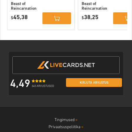
Beast of
Beast of
Reincarnation
Reincarnation
Deluxe Edition
PC (STEAM)
45,38
38,25
PC (STEAM)
$
$
4,49
KIRJUTA ARVUSTUS
345 ARVUSTUSED
Tingimused
»
Privaatsuspoliitika
»