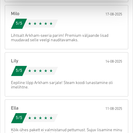
Seejärel saad e-kirja turvalise lingiga, mille kaudu pääsed oma
koodile ligi.
Milo
17-08-2025
5/5
Lihtsalt Arkham-seeria parim! Premium väljaande lisad
muudavad selle veelgi nauditavamaks.
Lily
14-08-2025
5/5
Eepiline lõpp Arkham sarjale! Steam koodi lunastamine oli
imelihtne.
Ella
11-08-2025
5/5
Kõik-ühes pakett ei valmistanud pettumust. Sujuv lisamine minu