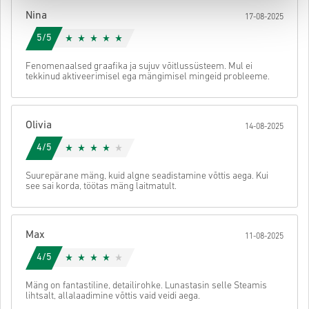
koodile ligi.
Nina
17-08-2025
5/5
Fenomenaalsed graafika ja sujuv võitlussüsteem. Mul ei
tekkinud aktiveerimisel ega mängimisel mingeid probleeme.
Olivia
14-08-2025
4/5
Suurepärane mäng, kuid algne seadistamine võttis aega. Kui
see sai korda, töötas mäng laitmatult.
Max
11-08-2025
4/5
Mäng on fantastiline, detailirohke. Lunastasin selle Steamis
lihtsalt, allalaadimine võttis vaid veidi aega.