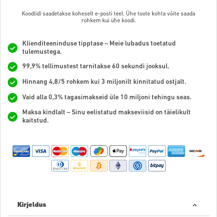
Kood(id) saadetakse koheselt e-posti teel. Ühe toote kohta võite saada
rohkem kui ühe koodi.
Klienditeeninduse tipptase – Meie lubadus toetatud
tulemustega.
99,9% tellimustest tarnitakse 60 sekundi jooksul.
Hinnang 4,8/5 rohkem kui 3 miljonilt kinnitatud ostjalt.
Vaid alla 0,3% tagasimakseid üle 10 miljoni tehingu seas.
Maksa kindlalt – Sinu eelistatud makseviisid on täielikult
kaitstud.
Kirjeldus