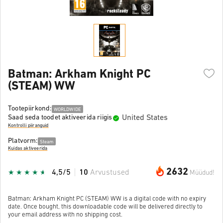
Batman: Arkham Knight PC
(STEAM) WW
Tootepiirkond:
WORLDWIDE
United States
Saad seda toodet aktiveerida riigis
Kontrolli piiranguid
Platvorm:
Steam
Kuidas aktiveerida
2632
4,5/5
10
Arvustused
Müüdud!
Batman: Arkham Knight PC (STEAM) WW is a digital code with no expiry
date. Once bought, this downloadable code will be delivered directly to
your email address with no shipping cost.