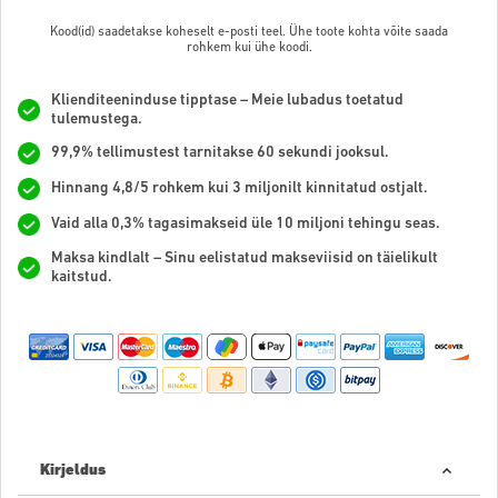
Kood(id) saadetakse koheselt e-posti teel. Ühe toote kohta võite saada
rohkem kui ühe koodi.
Klienditeeninduse tipptase – Meie lubadus toetatud
tulemustega.
99,9% tellimustest tarnitakse 60 sekundi jooksul.
Hinnang 4,8/5 rohkem kui 3 miljonilt kinnitatud ostjalt.
Vaid alla 0,3% tagasimakseid üle 10 miljoni tehingu seas.
Maksa kindlalt – Sinu eelistatud makseviisid on täielikult
kaitstud.
Kirjeldus