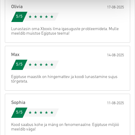
koodile ligi.
Olivia
17-08-2025
5/5
Lunastasin oma Xboxis ilma igasuguste probleemideta. Mulle
meeldib muistse Egiptuse teema!
Max
14-08-2025
5/5
Egiptuse maastik on hingemattev ja koodi lunastamine sujus
tõrgeteta.
Sophia
11-08-2025
5/5
Kood saabus kohe ja mäng on fenomenaalne. Egiptuse miljöö
meeldib väga!