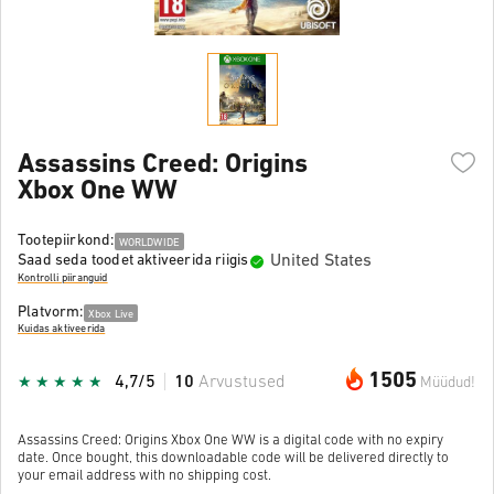
Assassins Creed: Origins
Xbox One WW
Tootepiirkond:
WORLDWIDE
United States
Saad seda toodet aktiveerida riigis
Kontrolli piiranguid
Platvorm:
Xbox Live
Kuidas aktiveerida
1505
4,7/5
10
Arvustused
Müüdud!
Assassins Creed: Origins Xbox One WW is a digital code with no expiry
date. Once bought, this downloadable code will be delivered directly to
your email address with no shipping cost.