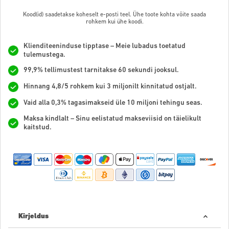
Kood(id) saadetakse koheselt e-posti teel. Ühe toote kohta võite saada
rohkem kui ühe koodi.
Klienditeeninduse tipptase – Meie lubadus toetatud
tulemustega.
99,9% tellimustest tarnitakse 60 sekundi jooksul.
Hinnang 4,8/5 rohkem kui 3 miljonilt kinnitatud ostjalt.
Vaid alla 0,3% tagasimakseid üle 10 miljoni tehingu seas.
Maksa kindlalt – Sinu eelistatud makseviisid on täielikult
kaitstud.
Kirjeldus