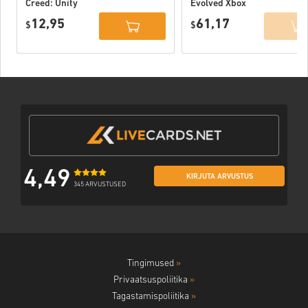
Creed: Unity
Evolved Xbox
Xbox One WW
One WW
12,95
61,17
$
$
4,49
KIRJUTA ARVUSTUS
345 ARVUSTUSED
Tingimused
»
Privaatsuspoliitika
»
Tagastamispoliitika
»