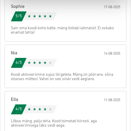
koodile ligi.
Sophie
17-08-2025
5/5
Sain oma koodi kohe kätte, mäng töötab laitmatult. Ei oskaks
enamat tahta!
Nia
14-08-2025
4/5
Koodi aktiveerimine sujus tõrgeteta. Mäng on pöörane, sõna
otseses mõttes! Vahel on see siiski veidi aeglane.
Ella
11-08-2025
4/5
Lõbus mäng, palju teha. Kood toimetati kiiresti, aga
aktiveerimisega läks veidi aega.