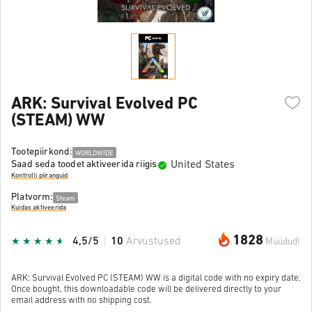
ARK: Survival Evolved PC
(STEAM) WW
Tootepiirkond:
WORLDWIDE
United States
Saad seda toodet aktiveerida riigis
Kontrolli piiranguid
Platvorm:
Steam
Kuidas aktiveerida
1828
4,5/5
10
Arvustused
Müüdud!
ARK: Survival Evolved PC (STEAM) WW is a digital code with no expiry date.
Once bought, this downloadable code will be delivered directly to your
email address with no shipping cost.