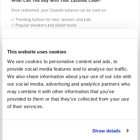
What Can You Buy with Your Zalando Code?
Once redeemed, your Zalando balance can be used on:
✅ Trending fashion for men, women, and kids
✅ Popular sneakers and stylish boots
✅ Everyday wear, activewear, and accessories
✅ Bags, jewelry, and more from top brands
Your remaining balance stays on your account for your next spree.
This website uses cookies
No pressure, no expiry stress.
We use cookies to personalise content and ads, to
Perfect for Every Occasion
provide social media features and to analyse our traffic.
Need a last-minute gift? Or just feel like treating yourself? Zalando
We also share information about your use of our site with
Gift Card 50 EUR (Finland) makes it simple to give the gift of choice
our social media, advertising and analytics partners who
– no guessing sizes, styles, or brands.
may combine it with other information that you’ve
provided to them or that they’ve collected from your use
of their services.
Kuidas see Livecards.netis töötab
Vastutusest loobumine
Uus Livecards.netis? Digikoodide ostmine on kiire ja lihtne:
Show details
•
Ettetellimisel
tooted tarnitakse enne mainitud