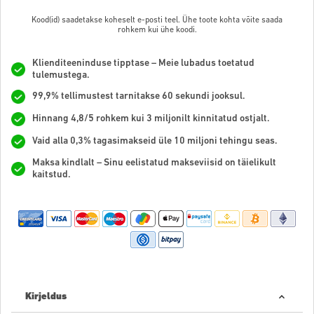
Kood(id) saadetakse koheselt e-posti teel. Ühe toote kohta võite saada
rohkem kui ühe koodi.
Klienditeeninduse tipptase – Meie lubadus toetatud
tulemustega.
99,9% tellimustest tarnitakse 60 sekundi jooksul.
Hinnang 4,8/5 rohkem kui 3 miljonilt kinnitatud ostjalt.
Vaid alla 0,3% tagasimakseid üle 10 miljoni tehingu seas.
Maksa kindlalt – Sinu eelistatud makseviisid on täielikult
kaitstud.
Kirjeldus