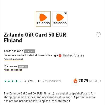
Zalando Gift Card 50 EUR
Finland
Tootepiirkond:
EUROPE
United States
Sa ei saa seda toodet aktiveerida riigis
Kontrolli piiranguid
Platvorm:
Zalando
Kuidas aktiveerida
2079
4,4/5
10
Arvustused
Müüdud!
The Zalando Gift Card 50 EUR (Finland) is a digital prepaid gift card for
shopping fashion, shoes, and accessories at Zalando. A perfect way to
explore top brands online using secure store credit.