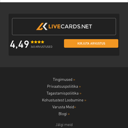
4,49
KIRJUTA ARVUSTUS
345 ARVUSTUSED
Tingimused
»
Privaatsuspoliitika
»
Tagastamispoliitika
»
Kohustustest Loobumine
»
Varusta Meid
»
Blogi
»
Jälgi meid