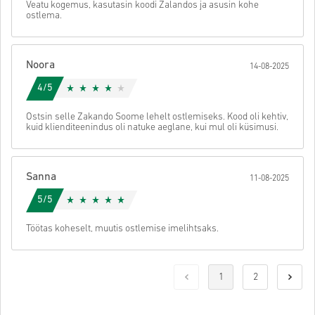
Veatu kogemus, kasutasin koodi Zalandos ja asusin kohe
ostlema.
Noora
14-08-2025
4/5
Ostsin selle Zakando Soome lehelt ostlemiseks. Kood oli kehtiv,
kuid klienditeenindus oli natuke aeglane, kui mul oli küsimusi.
Sanna
11-08-2025
5/5
Töötas koheselt, muutis ostlemise imelihtsaks.
1
2