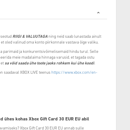
n seotud
RIIGI & VALUUTAGA
ning neid saab lunastada ainult
et oled valinud oma konto piirkonnale vastava õige valiku.
parimaid ja konkurentsivõimelisemaid hindu turul. Selle
erida meie madalaima hinnaga varusid, et tagada ostu
 et
sa võid saada ühe toote jaoks rohkem kui ühe koodi
.
s on saadaval XBOX LIVE teenus
https://www.xbox.com/en-
d ühes kohas Xbox Gift Card
30
EUR EU abil
u avamiseks? Xbox Gift Card
30
EUR EU annab sulle