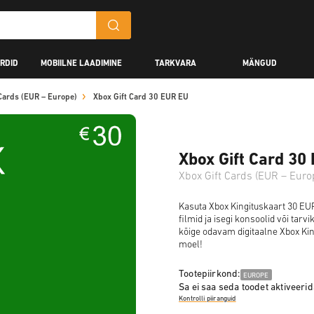
RDID
MOBIILNE LAADIMINE
TARKVARA
MÄNGUD
Cards (EUR – Europe)
Xbox Gift Card 30 EUR EU
Xbox Gift Card 30
Xbox Gift Cards (EUR – Euro
Kasuta Xbox Kingituskaart 30 EU
filmid ja isegi konsoolid või tar
kõige odavam digitaalne Xbox King
moel!
Tootepiirkond:
EUROPE
Sa ei saa seda toodet aktiveerida
Kontrolli piiranguid