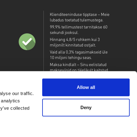
Klienditeeninduse tipptase – Meie
lubadus toetatud tulemustega.
99,9% tellimustest tarnitakse 60
sekundi jooksul.
Hinnang 4,8/5 rohkem kui 3
miljonilt kinnitatud ostjalt.
Vaid alla 0,3% tagasimakseid üle
10 miljoni tehingu seas.
Maksa kindlalt – Sinu eelistatud
makseviisid on täielikult kaitstud.
Allow all
yse our traffic.
 analytics
Deny
y’ve collected
ndon, IG11 8BB, United Kingdom