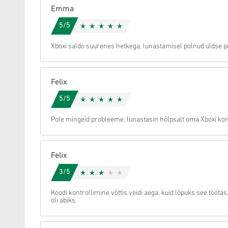
Emma
Tühista
5/5
Xboxi saldo suurenes hetkega, lunastamisel polnud üldse 
Felix
5/5
Pole mingeid probleeme, lunastasin hõlpsalt oma Xboxi kons
Felix
3/5
Koodi kontrollimine võttis veidi aega, kuid lõpuks see tööta
oli abiks.