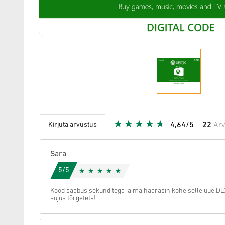
Kirjuta arvustus
4,64/5
22
Ar
Antud täh
Sara
5/5
Kood saabus sekunditega ja ma haarasin kohe selle uue DLC
sujus tõrgeteta!