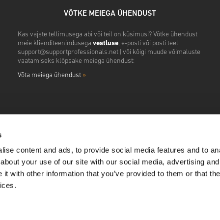
VÕTKE MEIEGA ÜHENDUST
Kas vajate tellimusega abi või teil on küsimusi? Võtke ühendust
meie klienditeenindusega
vestluse
, e-posti või posti teel.
support@supportprofessionals.net
| või kõigi muude võimaluste
vaatamiseks klõpsake meiega ühendust:
Võta meiega ühendust
»
s
ise content and ads, to provide social media features and to anal
about your use of our site with our social media, advertising and
t with other information that you’ve provided to them or that the
ices.
ll Rights Reserved. Pay Shield Ltd. Jhumat House, 160 London Road Barking, Greater Lo