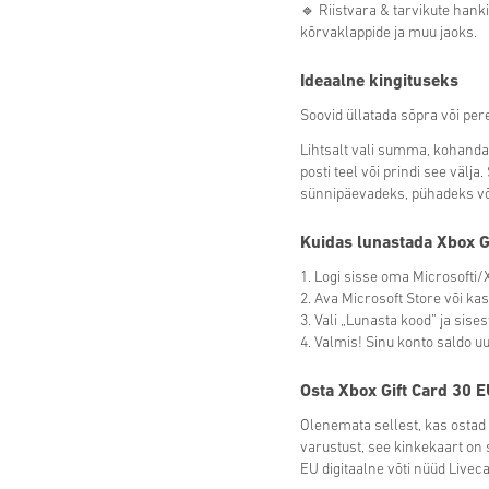
🔹 Riistvara & tarvikute hanki
kõrvaklappide ja muu jaoks.
Ideaalne kingituseks
Soovid üllatada sõpra või pere
Lihtsalt vali summa, kohanda
posti teel või prindi see välja
sünnipäevadeks, pühadeks või
Kuidas lunastada Xbox G
1. Logi sisse oma Microsofti/
2. Ava Microsoft Store või ka
3. Vali „Lunasta kood” ja sise
4. Valmis! Sinu konto saldo 
Osta Xbox Gift Card
30
E
Olenemata sellest, kas ostad
varustust, see kinkekaart on
EU digitaalne võti nüüd Liveca