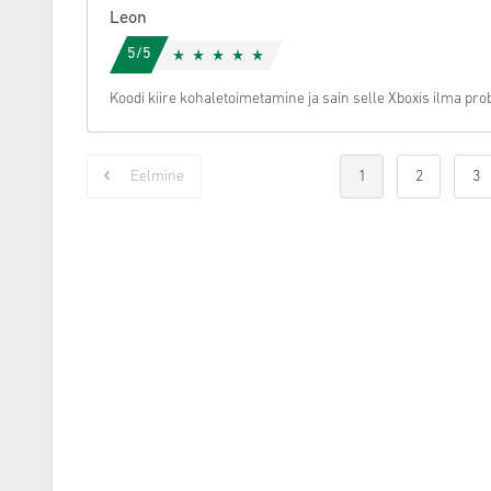
Leon
5/5
Koodi kiire kohaletoimetamine ja sain selle Xboxis ilma pro
Eelmine
1
2
3