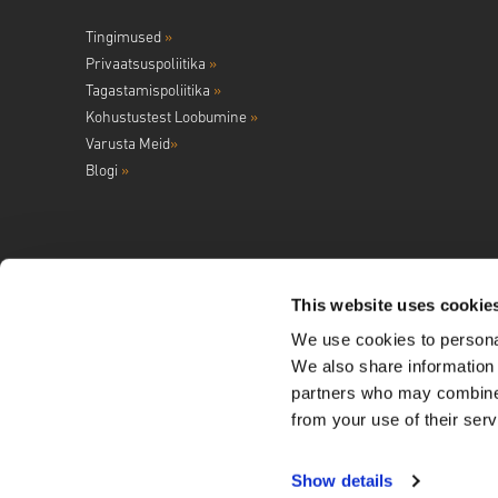
Tingimused
»
Privaatsuspoliitika
»
Tagastamispoliitika
»
Kohustustest Loobumine
»
Varusta Meid
»
Blogi
»
This website uses cookie
We use cookies to personal
Jälgi meid
We also share information 
partners who may combine i
from your use of their serv
Show details
Copyright ©
2026
LIVECARDS. A