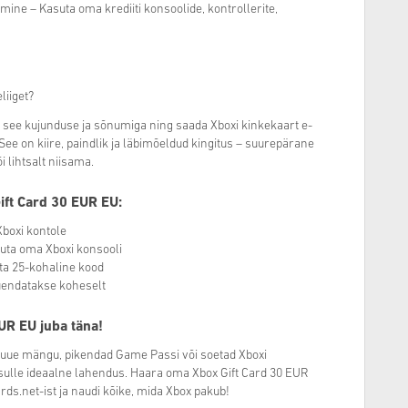
mine – Kasuta oma krediiti konsoolide, kontrollerite,
liiget?
 see kujunduse ja sõnumiga ning saada Xboxi kinkekaart e-
. See on kiire, paindlik ja läbimõeldud kingitus – suurepärane
 lihtsalt niisama.
ift Card
30
EUR EU:
Xboxi kontole
suta oma Xboxi konsooli
sta 25-kohaline kood
uuendatakse koheselt
UR EU juba täna!
 uue mängu, pikendad Game Passi või soetad Xboxi
 sulle ideaalne lahendus. Haara oma Xbox Gift Card
30
EUR
rds.net-ist ja naudi kõike, mida Xbox pakub!