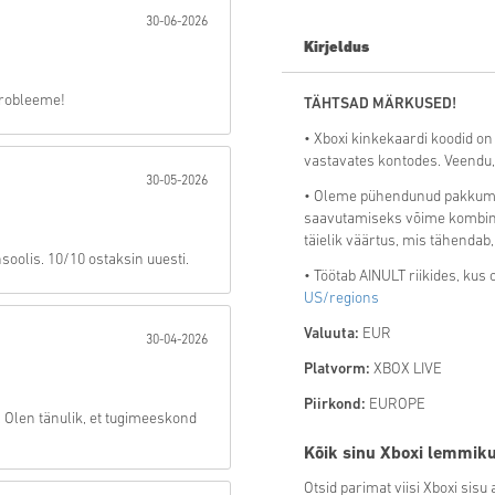
30-06-2026
Saada
Kirjeldus
probleeme!
TÄHTSAD MÄRKUSED!
• Xboxi kinkekaardi koodid o
vastavates kontodes. Veendu, 
30-05-2026
• Oleme pühendunud pakkuma 
saavutamiseks võime kombine
täielik väärtus, mis tähendab,
oolis. 10/10 ostaksin uuesti.
• Töötab AINULT riikides, ku
US/regions
Valuuta:
EUR
30-04-2026
Platvorm:
XBOX LIVE
Piirkond:
EUROPE
s. Olen tänulik, et tugimeeskond
Kõik sinu Xboxi lemmiku
Otsid parimat viisi Xboxi sis