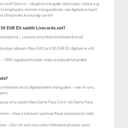
crosoft Store'is – ideaalne mängude, tellimuste, riistvara ja
või kingituseks mõnele mängusõbrale, see digitaalne kaart
se lihtsamaks kui kunagi varem.
d
30
EUR EU saidilt Livecards.net?
oimetamine – Lunasta oma Xboxi kinkekaardi kood
ta kõige odavam Xbox Gift Card
30
EUR EU digitaalne võti
 – 100% legaalsed koodid, mida usaldavad tuhanded
ada?
le mõeldud ainult digitaalsetele mängudele – see on sinu
eemi:
asuta oma saldot Xbox Game Pass Core’i või Game Pass
mine – Haara koheselt uusimad Xboxi eksklusiivid, indie-
ine – Üüri või osta laia valiku hittmeelelahutuse seast.