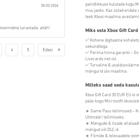
paindlikkuse kulutada kogu Mi
30-03-2026
muu jaoks. Kas ostad endale 
teeb Xboxi maailma avastami
bleemideta lunastada, aitäh!
Miks osta Xbox Gift Car
✅ Kohene digitaalne kohalet
sekunditega.
4
5
Edasi
✅ Parima hinna garantii – Os
Livecards.net-ist.
✅ Turvaline & usaldusväärne
mängurid üle maailma.
Milleks saad seda kasut
Xbox Gift Card
30
EUR EU ei o
pääs kogu Microsofti ökosüst
🔹 Game Pass tellimused – K
Ultimate’i tellimiseks.
🔹 Mängude & lisade allalaadi
mängud või DLC-d.
🔹 Filmide & telesaadete ostm