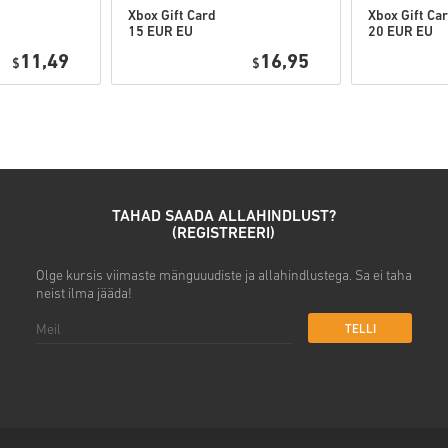
Xbox Gift Card
Xbox Gift Ca
15 EUR EU
20 EUR EU
Vaata kiiret juhendit ülal või 
11,49
16,95
$
$
• Vali toode
• Sisesta oma e-posti aadres
• Vali sobiv makseviis
• Lõpeta tellimus
Seejärel saad e-kirja turvalis
TAHAD SAADA ALLAHINDLUST?
(REGISTREERI)
Olge kursis viimaste mänguuudiste ja allahindlustega. Sa ei taha
neist ilma jääda!
TELLI