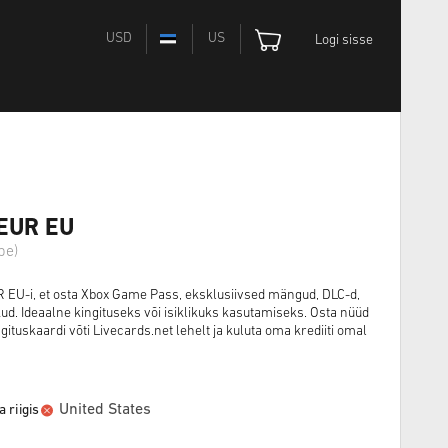
USD
US
Logi sisse
 EUR EU
pe)
R EU-i, et osta Xbox Game Pass, eksklusiivsed mängud, DLC-d,
vikud. Ideaalne kingituseks või isiklikuks kasutamiseks. Osta nüüd
ituskaardi võti Livecards.net lehelt ja kuluta oma krediiti omal
United States
 riigis