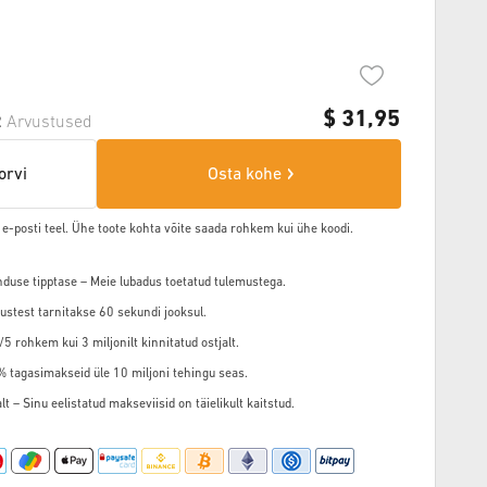
$
31,95
2
Arvustused
orvi
Osta kohe
 e-posti teel. Ühe toote kohta võite saada rohkem kui ühe koodi.
nduse tipptase – Meie lubadus toetatud tulemustega.
ustest tarnitakse 60 sekundi jooksul.
5 rohkem kui 3 miljonilt kinnitatud ostjalt.
3% tagasimakseid üle 10 miljoni tehingu seas.
t – Sinu eelistatud makseviisid on täielikult kaitstud.