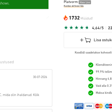
Platvorm:
Xbox Live
Kuidas aktiveerida
1732
Müüdud!
4,64/5
2
Lisa ostuk
Kood(id) saadetakse koheselt
vustused
Klienditeeni
t:
99,9% tellim
30-07-2026
Hinnang 4,8/
Vaid alla 0,
Maksa kindlal
, mida olin ihaldanud. Kõik