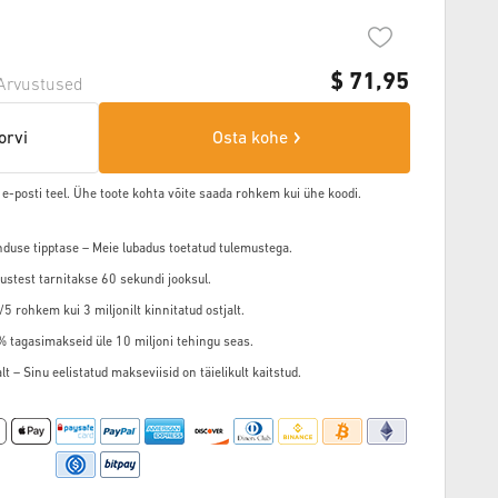
$
71,95
Arvustused
orvi
Osta kohe
 e-posti teel. Ühe toote kohta võite saada rohkem kui ühe koodi.
nduse tipptase – Meie lubadus toetatud tulemustega.
ustest tarnitakse 60 sekundi jooksul.
5 rohkem kui 3 miljonilt kinnitatud ostjalt.
3% tagasimakseid üle 10 miljoni tehingu seas.
t – Sinu eelistatud makseviisid on täielikult kaitstud.