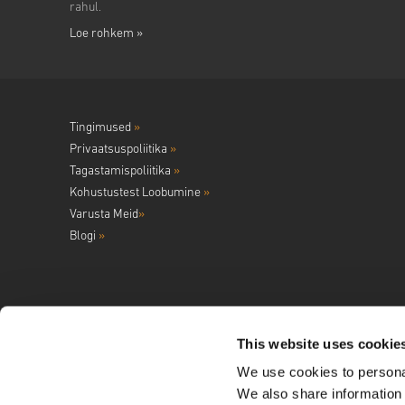
rahul.
Loe rohkem »
Tingimused
»
Privaatsuspoliitika
»
Tagastamispoliitika
»
Kohustustest Loobumine
»
Varusta Meid
»
Blogi
»
This website uses cookie
We use cookies to personal
Jälgi meid
We also share information 