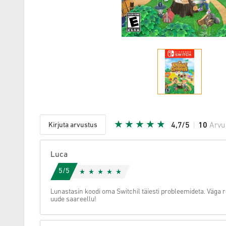
Kirjuta arvustus
4,7/5
10
Arvu
Antud täh
Luca
5/5
Lunastasin koodi oma Switchil täiesti probleemideta. Väga
uude saareellu!