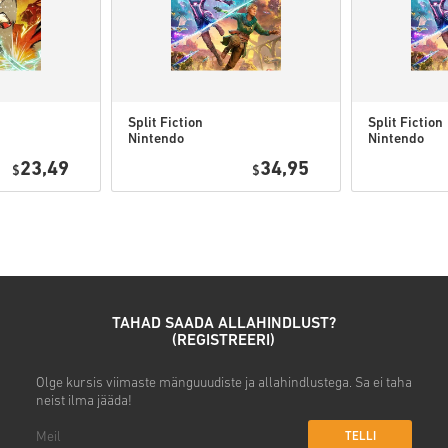
• Sisesta oma e-posti aadres
• Vali sobiv makseviis
• Lõpeta tellimus
Seejärel saad e-kirja turvalis
Split Fiction
Split Fiction
Nintendo
Nintendo
Switch 2 EU
Switch 2 US
23,49
34,95
$
$
TAHAD SAADA ALLAHINDLUST?
(REGISTREERI)
Olge kursis viimaste mänguuudiste ja allahindlustega. Sa ei taha
neist ilma jääda!
TELLI