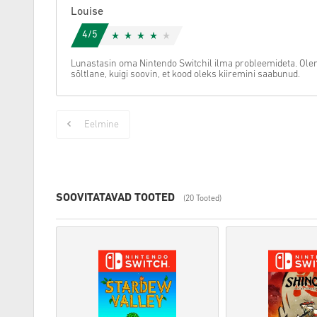
Louise
4/5
Lunastasin oma Nintendo Switchil ilma probleemideta. Ole
sõltlane, kuigi soovin, et kood oleks kiiremini saabunud.
Eelmine
SOOVITATAVAD TOOTED
(20 Tooted)