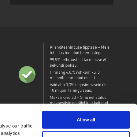
Klienditeeninduse tipptase – Meie
lubadus toetatud tulemustega.
99,9% tellimustest tarnitakse 60
sekundi jooksul.
Hinnang 4,8/5 rohkem kui 3
miljonilt kinnitatud ostjalt.
Vaid alla 0,3% tagasimakseid üle
10 miljoni tehingu seas.
Maksa kindlalt – Sinu eelistatud
makseviisid on täielikult kaitstud.
Allow all
yse our traffic.
 analytics