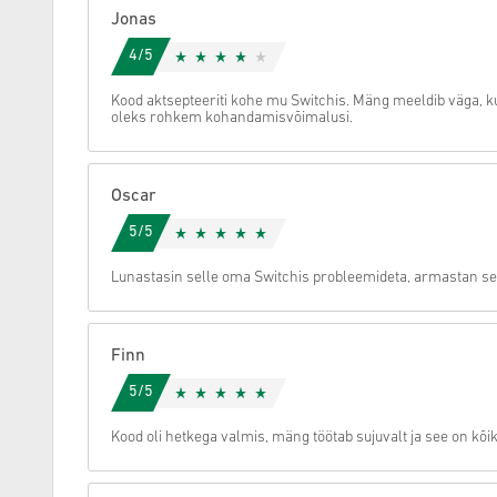
Jonas
Tühista
4/5
Kood aktsepteeriti kohe mu Switchis. Mäng meeldib väga, kui
oleks rohkem kohandamisvõimalusi.
Oscar
5/5
Lunastasin selle oma Switchis probleemideta, armastan s
Finn
5/5
Kood oli hetkega valmis, mäng töötab sujuvalt ja see on kõik