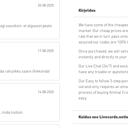
20-08-2025
Kirjeldus
Saada
We have some of the cheapes
gi sooviksin, et algusest peale
market. Our cheap prices are 
rate that we in turn pass ont
assured our codes are 100% le
17-08-2025
Once purchased, we will send
instantly and directly to you
Our Live Chat (24/7) and exce
eda rahulikku saare õhkkonda!
have any trouble or question
Our Easy to follow 3-step pu
out and only requires an ema
14-08-2025
process of buying Animal Cro
easy.
, mida lootsin.
Kuidas see Livecards.netis