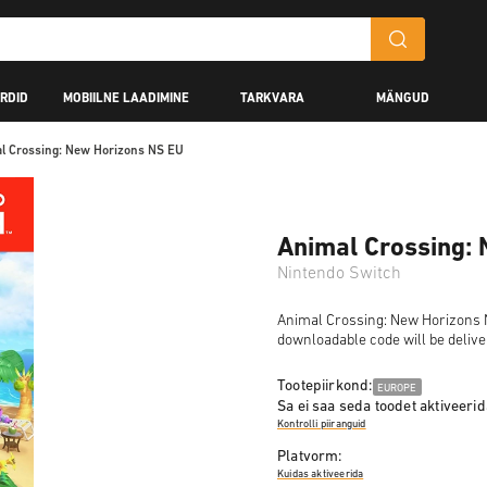
RDID
MOBIILNE LAADIMINE
TARKVARA
MÄNGUD
l Crossing: New Horizons NS EU
Animal Crossing:
Nintendo Switch
Animal Crossing: New Horizons NS
downloadable code will be delive
Tootepiirkond:
EUROPE
Sa ei saa seda toodet aktiveerida
Kontrolli piiranguid
Platvorm:
Kuidas aktiveerida