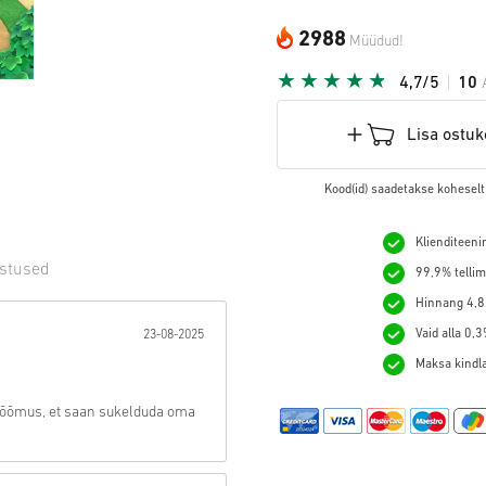
2988
Müüdud!
4,7/5
10
Lisa ostuk
Kood(id) saadetakse koheselt
Klienditeeni
stused
99,9% tellim
Hinnang 4,8/
t:
Vaid alla 0,
23-08-2025
Maksa kindlal
 rõõmus, et saan sukelduda oma