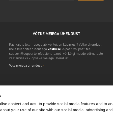
VÕTKE MEIEGA ÜHENDUST
Kas vajate tellimusega abi või teil on küsimusi? Võtke ühendust
meie klienditeenindusega
vestluse
, e-posti või posti teel.
support@supportprofessionals.net
| või kõigi muude võimaluste
vaatamiseks klõpsake meiega ühendust:
Võta meiega ühendust
»
s
ise content and ads, to provide social media features and to anal
about your use of our site with our social media, advertising and