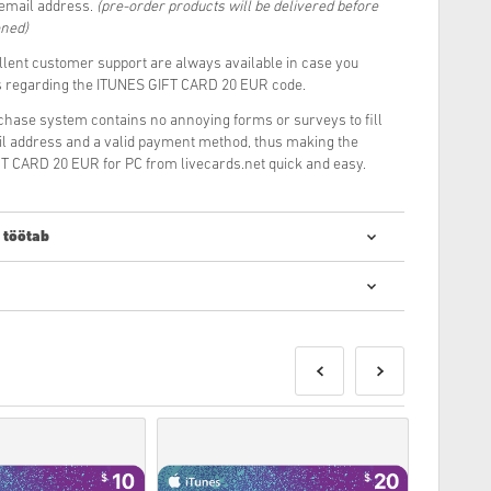
 email address.
(pre-order products will be delivered before
oned)
llent customer support are always available in case you
ns regarding the ITUNES GIFT CARD 20 EUR code.
rchase system contains no annoying forms or surveys to fill
il address and a valid payment method, thus making the
T CARD 20 EUR for PC from livecards.net quick and easy.
 töötab
de ostmine on kiire ja lihtne:
kse enne mainitud väljalaskekuupäeva või sellel
evad kaubad tarnitakse koheselt, kuni turvakontrolli
ks loetud oste ei aktsepteerita.
det.
ke meie KKK-sid.
eeme, andke meile sellest teada, kasutades meie