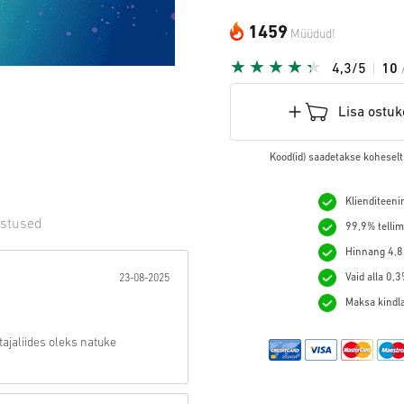
1459
Müüdud!
4,3/5
10
Lisa ostuk
Kood(id) saadetakse koheselt
Klienditeeni
stused
99,9% tellim
Hinnang 4,8/
t:
Vaid alla 0,
23-08-2025
Maksa kindlal
utajaliides oleks natuke