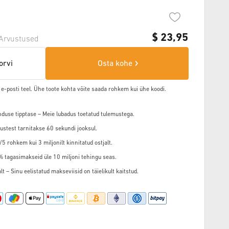
$
23,95
Arvustused
orvi
Osta kohe
 e-posti teel. Ühe toote kohta võite saada rohkem kui ühe koodi.
nduse tipptase – Meie lubadus toetatud tulemustega.
ustest tarnitakse 60 sekundi jooksul.
5 rohkem kui 3 miljonilt kinnitatud ostjalt.
3% tagasimakseid üle 10 miljoni tehingu seas.
t – Sinu eelistatud makseviisid on täielikult kaitstud.