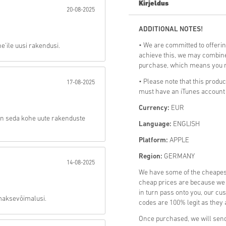
Kirjeldus
20-08-2025
Saada
ADDITIONAL NOTES!
• We are committed to offerin
e’ile uusi rakendusi.
achieve this, we may combine 
purchase, which means you mi
• Please note that this product
17-08-2025
must have an iTunes account 
Currency:
EUR
sin seda kohe uute rakenduste
Language:
ENGLISH
Platform:
APPLE
Region:
GERMANY
14-08-2025
We have some of the cheapes
cheap prices are because we p
in turn pass onto you, our cu
 maksevõimalusi.
codes are 100% legit as they a
Once purchased, we will send