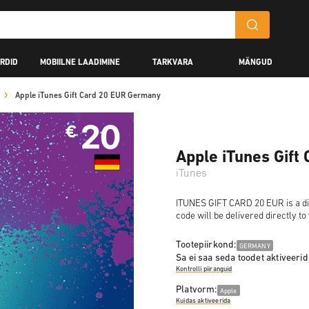
RDID
MOBIILNE LAADIMINE
TARKVARA
MÄNGUD
Apple iTunes Gift Card 20 EUR Germany
Apple iTunes Gift
iTunes
ITUNES GIFT CARD 20 EUR is a dig
code will be delivered directly t
Tootepiirkond:
GERMANY
Sa ei saa seda toodet aktiveerida
Kontrolli piiranguid
Platvorm:
Apple
Kuidas aktiveerida