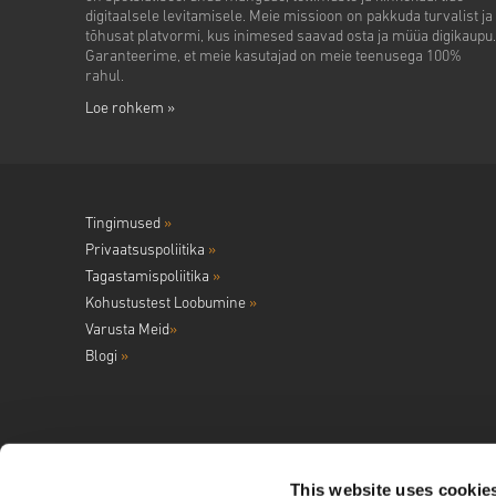
digitaalsele levitamisele. Meie missioon on pakkuda turvalist ja
tõhusat platvormi, kus inimesed saavad osta ja müüa digikaupu.
Garanteerime, et meie kasutajad on meie teenusega 100%
rahul.
Loe rohkem »
Tingimused
»
Privaatsuspoliitika
»
Tagastamispoliitika
»
Kohustustest Loobumine
»
Varusta Meid
»
Blogi
»
This website uses cookie