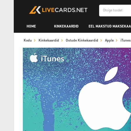
HOME
KINKEKAARDID
EEL MAKSTUD MAKSEKAA
Kodu
Kinkekaardid
Ostude Kinkekaardid
Apple
iTunes