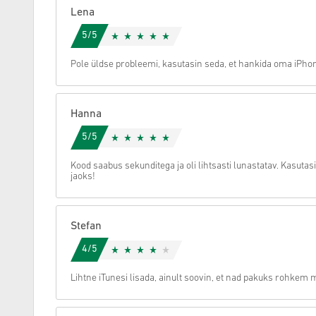
Lena
Tühista
5/5
Pole üldse probleemi, kasutasin seda, et hankida oma iPhon
Hanna
5/5
Kood saabus sekunditega ja oli lihtsasti lunastatav. Kasuta
jaoks!
Stefan
4/5
Lihtne iTunesi lisada, ainult soovin, et nad pakuks rohkem