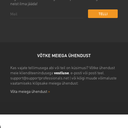
neist ilma jääda!
TELLI
VÕTKE MEIEGA ÜHENDUST
Kas vajate tellimusega abi või teil on küsimusi? Võtke ühendust
meie klienditeenindusega
vestluse
, e-posti või posti teel.
support@supportprofessionals.net
| või kõigi muude võimaluste
vaatamiseks klõpsake meiega ühendust:
Võta meiega ühendust
»
s