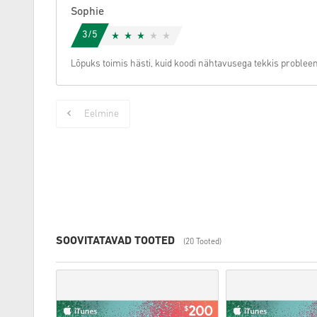
Sophie
3/5
Lõpuks toimis hästi, kuid koodi nähtavusega tekkis probleem
Eelmine
SOOVITATAVAD TOOTED
(20 Tooted)