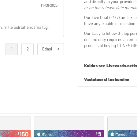
and directly to your provided
11-08-2025
or on the release date menti
Our Live Chat (24/7) and exce
have any trouble or questio
, mille pidi lahendama tugi.
Our Easy to follow 3-step pu
out and only requires an ema
process of buying ITUNES GIF
1
2
Edasi
Kuidas see Livecards.netis
Vastutusest loobumine
Uus Livecards.netis? Digikoodi
•
Ettetellimisel
tooted tarnita
kuupäeval, samas kui laos ol
läbitakse.
• Kaubanduslikuks kasutamise
•
Ostate ainult digitaalset too
•
Lisateabe saamiseks vaada
•
Kui teil tekib ostuga probl
kontaktivormi
.