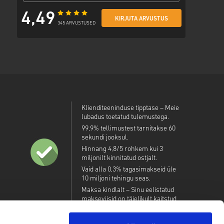
4,49
KIRJUTA ARVUSTUS
345 ARVUSTUSED
Klienditeeninduse tipptase – Meie
lubadus toetatud tulemustega.
99,9% tellimustest tarnitakse 60
sekundi jooksul.
Hinnang 4,8/5 rohkem kui 3
miljonilt kinnitatud ostjalt.
Vaid alla 0,3% tagasimakseid üle
10 miljoni tehingu seas.
Maksa kindlalt – Sinu eelistatud
makseviisid on täielikult kaitstud.