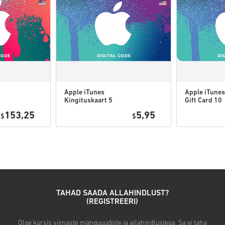
•
Need allalaaditavad koodid 
originaalsed.
•
Nendel koodidel ei ole ae
•
Allalaaditav sisu või DLC-t
mäng.
•
Mõne toote puhul võite saa
Apple iTunes
Apple iTunes
Kingituskaart 5
Gift Card 10
Vaata kiiret juhendit ülal või 
USD USA
USD USA
153,25
5,95
$
$
• Vali toode
• Sisesta oma e-posti aadres
• Vali sobiv makseviis
• Lõpeta tellimus
Seejärel saad e-kirja turvalis
TAHAD SAADA ALLAHINDLUST?
(REGISTREERI)
Olge kursis viimaste mänguuudiste ja allahindlustega. Sa ei taha