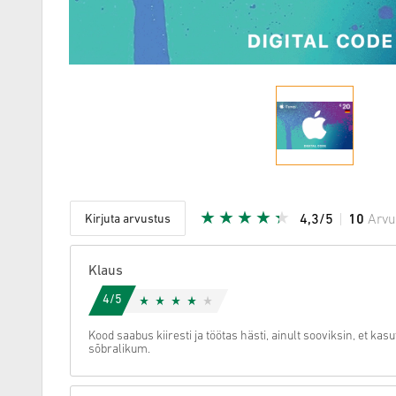
Kirjuta arvustus
4,3/5
10
Arvu
Antud täh
Klaus
4/5
Kood saabus kiiresti ja töötas hästi, ainult sooviksin, et kas
sõbralikum.