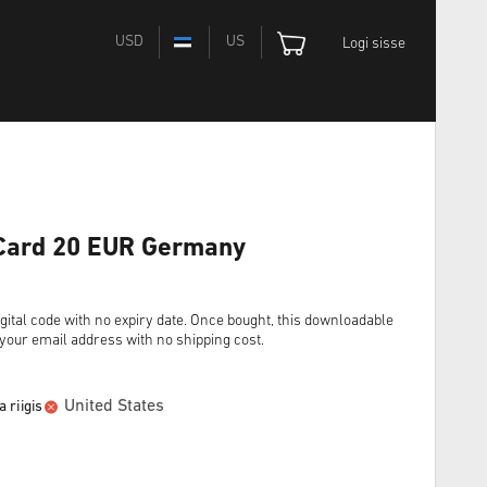
USD
US
Logi sisse
 Card 20 EUR Germany
ital code with no expiry date. Once bought, this downloadable
o your email address with no shipping cost.
United States
 riigis