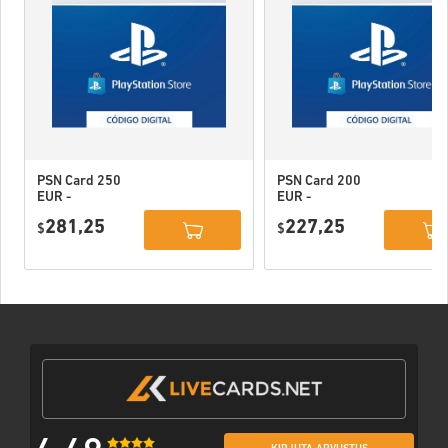
PSN Card 250
PSN Card 200
EUR -
EUR -
PlayStation
PlayStation
281,25
227,25
Network
$
Network
$
Portugal
Portugal