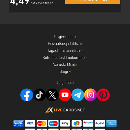
4,49
KIRJUTA ARVUSTUS
345 ARVUSTUSED
Tingimused
»
Privaatsuspoliitika
»
Tagastamispoliitika
»
Kohustustest Loobumine
»
Varusta Meid
»
Blogi
»
Jälgi meid