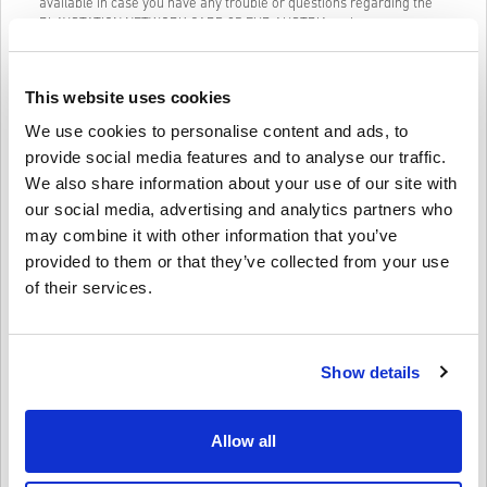
available in case you have any trouble or questions regarding the
PLAYSTATION NETWORK CARD 35 EUR AUSTRIA code.
Our Easy to follow 3-step purchase system contains no annoying
forms or surveys to fill out and only requires an email address and
This website uses cookies
a valid payment method, thus making the process of buying
PLAYSTATION NETWORK CARD 35 EUR AUSTRIA for PC from
We use cookies to personalise content and ads, to
livecards.net quick and easy.
provide social media features and to analyse our traffic.
We also share information about your use of our site with
Kuidas see Livecards.netis töötab
our social media, advertising and analytics partners who
may combine it with other information that you’ve
Vastutusest loobumine
Uus Livecards.netis? Digikoodide ostmine on kiire ja lihtne:
provided to them or that they’ve collected from your use
of their services.
•
Ettetellimisel
tooted tarnitakse enne mainitud
väljalaskekuupäeva või sellel kuupäeval, samas kui laos
Kirjuta arvustus
4,6/5
10
Arvustused
olevad kaubad tarnitakse koheselt, kuni turvakontrolli
läbitakse.
Show details
• Kaubanduslikuks kasutamiseks loetud oste ei aktsepteerita.
•
Ostate ainult digitaalset toodet.
Lukas
23-08-2025
•
Lisateabe saamiseks vaadake meie KKK-sid.
Allow all
Antud täht:
4/5
•
Kui teil tekib ostuga probleeme, andke meile sellest teada,
kasutades meie
kontaktivormi
.
•
Need allalaaditavad koodid on välja töötanud mängu arendaja