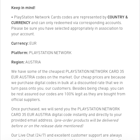
Keep in mind!
• PlayStation Network Cards codes are represented by
COUNTRY &
CURRENCY
and can only redeemed via corresponding accounts.
Please be sure you have selected appropriately in association to
your account.
Currency:
EUR
Platform:
PLAYSTATION NETWORK
Region:
AUSTRIA
We have some of the cheapest PLAYSTATION NETWORK CARD 35
EUR AUSTRIA codes on the market. Our cheap prices are because
we purchase digital codes in bulk at a discounted rate that we in
turn pass onto you, our customers. Besides being cheap, you can
be rest assured our codes are 100% legit as they are bought from
official suppliers.
Once purchased, we will send you the PLAYSTATION NETWORK
CARD 35 EUR AUSTRIA digital code instantly and directly to your
provided email address.
(pre-order products will be delivered
before or on the release date mentioned)
Our Live Chat (24/7) and excellent customer support are always