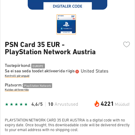
PSN Card 35 EUR -
PlayStation Network Austria
Tootepiirkond:
EUROPE
United States
Sa ei saa seda toodet aktiveerida riigis
Kontrolli piiranguid
Platvorm:
PlayStation Network
Kuidas aktiveerida
4221
4,6/5
10
Arvustused
Müüdud!
PLAYSTATION NETWORK CARD 35 EUR AUSTRIA is a digital code with no
expiry date. Once bought, this downloadable code will be delivered directly
to your email address with no shipping cost.