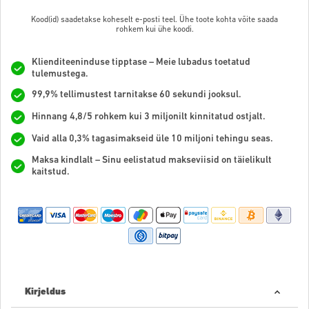
Kood(id) saadetakse koheselt e-posti teel. Ühe toote kohta võite saada
rohkem kui ühe koodi.
Klienditeeninduse tipptase – Meie lubadus toetatud
tulemustega.
99,9% tellimustest tarnitakse 60 sekundi jooksul.
Hinnang 4,8/5 rohkem kui 3 miljonilt kinnitatud ostjalt.
Vaid alla 0,3% tagasimakseid üle 10 miljoni tehingu seas.
Maksa kindlalt – Sinu eelistatud makseviisid on täielikult
kaitstud.
Kirjeldus