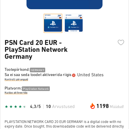
PSN Card 20 EUR -
PlayStation Network
Germany
Tootepiirkond:
GERMANY
United States
Sa ei saa seda toodet aktiveerida riigis
Kontrolli piiranguid
Platvorm:
PlayStation Network
Kuidas aktiveerida
1198
4,3/5
10
Arvustused
Müüdud!
PLAYSTATION NETWORK CARD 20 EUR GERMANY is a digital code with no
expiry date. Once bought, this downloadable code will be delivered directly