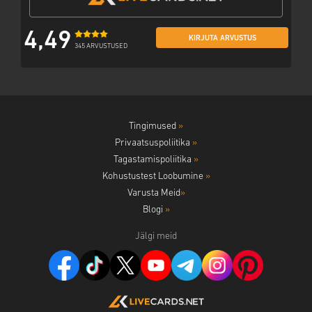
4,49
KIRJUTA ARVUSTUS
345 ARVUSTUSED
Tingimused
»
Privaatsuspoliitika
»
Tagastamispoliitika
»
Kohustustest Loobumine
»
Varusta Meid
»
Blogi
»
Jälgi meid