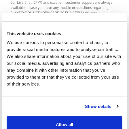
Our Live Chat (24/7) and excellent customer support are always
available in case you have any trouble or questions regarding the
PLAYSTATION NETWORK CARD 20 EUR GERMANY code.
Our Easy to follow 3-step purchase system contains no annoying
forms or surveys to fill out and only requires an email address and
a valid payment method, thus making the process of buying
This website uses cookies
PLAYSTATION NETWORK CARD 20 EUR GERMANY for PC from
We use cookies to personalise content and ads, to
livecards.net quick and easy.
provide social media features and to analyse our traffic.
We also share information about your use of our site with
Kuidas see Livecards.netis töötab
our social media, advertising and analytics partners who
may combine it with other information that you’ve
Vastutusest loobumine
Uus Livecards.netis? Digikoodide ostmine on kiire ja lihtne:
provided to them or that they’ve collected from your use
of their services.
•
Ettetellimisel
tooted tarnitakse enne mainitud
väljalaskekuupäeva või sellel kuupäeval, samas kui laos
Kirjuta arvustus
4,3/5
10
Arvustused
olevad kaubad tarnitakse koheselt, kuni turvakontrolli
läbitakse.
Show details
• Kaubanduslikuks kasutamiseks loetud oste ei aktsepteerita.
•
Ostate ainult digitaalset toodet.
Finn
23-08-2025
•
Lisateabe saamiseks vaadake meie KKK-sid.
Antud täht:
4/5
Allow all
•
Kui teil tekib ostuga probleeme, andke meile sellest teada,