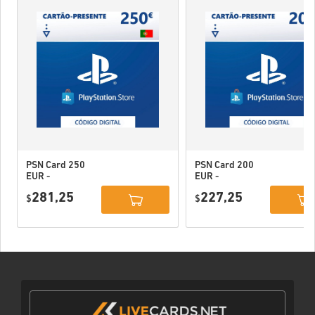
PSN Card 250
PSN Card 200
EUR -
EUR -
PlayStation
PlayStation
281,25
227,25
Network
$
Network
$
Portugal
Portugal