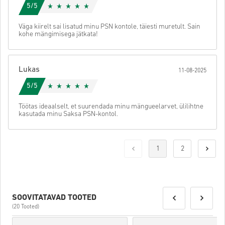
5/5
Väga kiirelt sai lisatud minu PSN kontole, täiesti muretult. Sain
kohe mängimisega jätkata!
Lukas
11-08-2025
5/5
Töötas ideaalselt, et suurendada minu mängueelarvet, ülilihtne
kasutada minu Saksa PSN-kontol.
1
2
SOOVITATAVAD TOOTED
(20 Tooted)