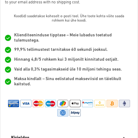
to your email address with no shipping cost.
Kood(id) saadetakse koheselt e-posti teel. Ühe toote kohta võite saada
rohkem kui ühe koodi.
Klienditeeninduse tipptase – Meie lubadus toetatud
tulemustega.
99,9% tellimustest tarnitakse 60 sekundi jooksul.
Hinnang 4,8/5 rohkem kui 3 miljonilt kinnitatud ostjalt.
Vaid alla 0,3% tagasimakseid üle 10 miljoni tehingu seas.
Maksa kindlalt – Sinu eelistatud makseviisid on täielikult
kaitstud.
Kirjeldus