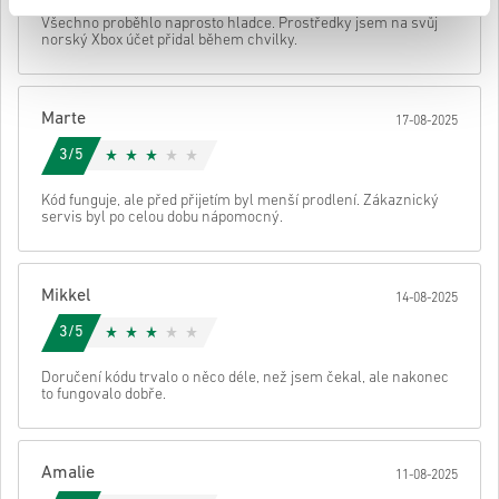
• Vyber si produkt
Poslat
zrušení
Všechno proběhlo naprosto hladce. Prostředky jsem na svůj
• Zadej svou e-mailovou adresu
norský Xbox účet přidal během chvilky.
• Vyber preferovaný způsob platby
• Dokonči objednávku
Poté obdržíš e-mail s bezpečným odkazem pro přístup ke svému
Marte
17-08-2025
kódu.
3/5
Kód funguje, ale před přijetím byl menší prodlení. Zákaznický
servis byl po celou dobu nápomocný.
Mikkel
14-08-2025
3/5
Doručení kódu trvalo o něco déle, než jsem čekal, ale nakonec
to fungovalo dobře.
Amalie
11-08-2025