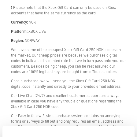
❗ Please note that the Xbox Gift Card can only be used on Xbox
accounts that have the same currency as the card.
Currency:
NOK
Platform:
XBOX LIVE
Region:
NORWAY
We have some of the cheapest Xbox Gift Card 250 NOK codes on
the market. Our cheap prices are because we purchase digital
codes in bulk at a discounted rate that we in turn pass onto you, our
customers. Besides being cheap, you can be rest assured our
codes are 100% legit as they are bought from official suppliers.
Once purchased, we will send you the Xbox Gift Card 250 NOK
digital code instantly and directly to your provided email address.
Our Live Chat (24/7) and excellent customer support are always
available in case you have any trouble or questions regarding the
Xbox Gift Card 250 NOK code.
Our Easy to follow 3-step purchase system contains no annoying
forms or surveys to fill out and only requires an email address and
a valid payment method, thus making the process of buying Xbox
Gift Card 250 NOK from livecards.net quick and easy.