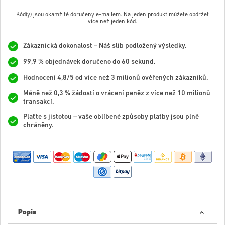
Kód(y) jsou okamžitě doručeny e-mailem. Na jeden produkt můžete obdržet
více než jeden kód.
Zákaznická dokonalost – Náš slib podložený výsledky.
99,9 % objednávek doručeno do 60 sekund.
Hodnocení 4,8/5 od více než 3 milionů ověřených zákazníků.
Méně než 0,3 % žádostí o vrácení peněz z více než 10 milionů
transakcí.
Plaťte s jistotou – vaše oblíbené způsoby platby jsou plně
chráněny.
Popis