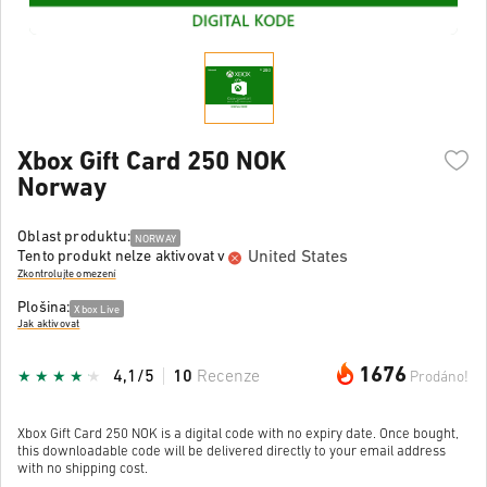
Xbox Gift Card 250 NOK
Norway
Oblast produktu:
NORWAY
United States
Tento produkt nelze aktivovat v
Zkontrolujte omezení
Plošina:
Xbox Live
Jak aktivovat
1676
4,1/5
10
Recenze
Prodáno!
Xbox Gift Card 250 NOK is a digital code with no expiry date. Once bought,
this downloadable code will be delivered directly to your email address
with no shipping cost.