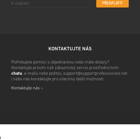
PŘEDPLATIT
KONTAKTUJTE NÁS
Potřebujete pomoci s objednávkou nebo máte dotazy?
Kontaktujte prosím náš zákaznický servis prostřednictvím
chatu
, e-mailu nebo poštou.
support@supportprofessionals.net
| nebo nás kontaktujte pro všechny další možnosti:
Kontaktujte nás
»
s