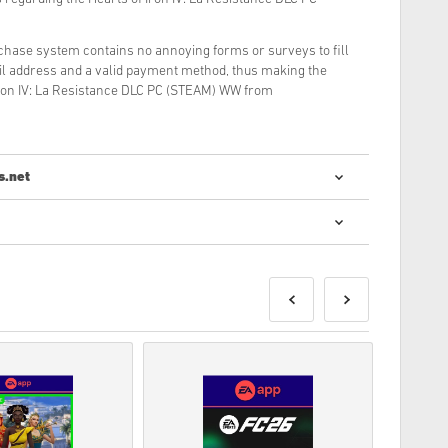
rchase system contains no annoying forms or surveys to fill
il address and a valid payment method, thus making the
Iron IV: La Resistance DLC PC (STEAM) WW from
s.net
digitálních kódů je rychlý a jednoduchý:
udou dodány před nebo v uvedené datum vydání,
skladem, budou dodány okamžitě, čekající na bezpečnostní
erční použití nebudou akceptovány.
odukt.
ím podívejte na naše FAQ.
i problém s nákupem, informujte nás prosím pomocí
ytvořeny vývojářem hry a jsou tedy originální.
ršení platnosti.