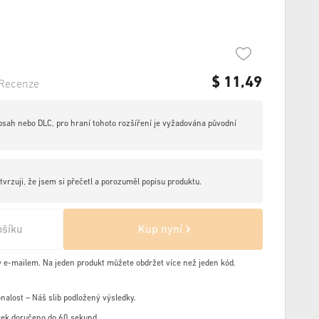
$
11,49
Recenze
obsah nebo DLC, pro hraní tohoto rozšíření je vyžadována původní
rzuji, že jsem si přečetl a porozuměl popisu produktu.
ošíku
Kup nyní
y e-mailem. Na jeden produkt můžete obdržet více než jeden kód.
nalost – Náš slib podložený výsledky.
ek doručeno do 60 sekund.