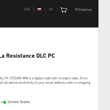
USD
US
Přihlásit se
 La Resistance DLC PC
DLC PC (STEAM) WW is a digital code with no expiry date. Once
ll be delivered directly to your email address with no shipping
United States
 v