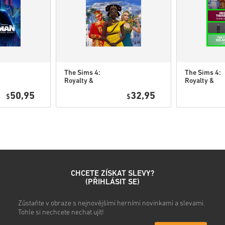
• Stahovatelný obsah nebo pr
původní hru.
• Pro některé produkty můžet
The Sims 4:
The Sims 4:
Royalty &
Royalty &
Podívej se na rychlý návod vý
Legacy DLC PC
Legacy Gran
50,95
32,95
$
(EA app)
$
Bundle DLC 
• Vyber si produkt
(EA app)
• Zadej svou e-mailovou adre
• Vyber preferovaný způsob 
• Dokonči objednávku
Poté obdržíš e-mail s bezpe
CHCETE ZÍSKAT SLEVY?
(PŘIHLÁSIT SE)
Zůstaňte v obraze s nejnovějšími herními novinkami a slevami.
Tohle si nechcete nechat ujít!