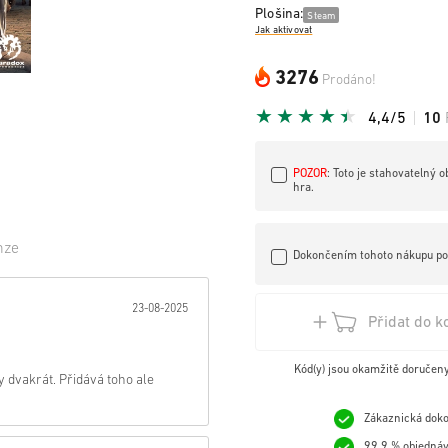
Plošina:
Steam
Jak aktivovat
3276
Prodáno!
4,4/5
10
POZOR
: Toto je stahovatelný 
hra.
nze
Dokončením tohoto nákupu potv
zda:
23-08-2025
Přidat do k
Kód(y) jsou okamžitě doručen
y dvakrát. Přidává toho ale
Zákaznická doko
99,9 % objednáv