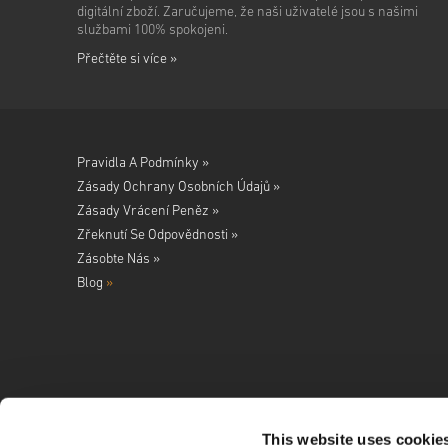
digitální zboží. Zaručujeme, že naši uživatelé jsou s našimi
službami 100% spokojeni.
Přečtěte si více »
Pravidla A Podmínky »
Zásady Ochrany Osobních Údajů »
Zásady Vrácení Peněz »
Zřeknutí Se Odpovědnosti »
Zásobte Nás »
Blog
»
This website uses cookie