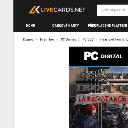
HOME
DÁRKOVÉ KARTY
PŘEDPLACENÉ PLATEBNÍ
Domov
Hraní her
PC Games
PC DLC
Hearts of Iron IV