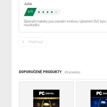
Julia
4/5
Špionážní taktiky jsou zásadní změnou. Uplatnění DLC bylo
neuškodilo.
Předchozí
DOPORUČENÉ PRODUKTY
(20 produkty)