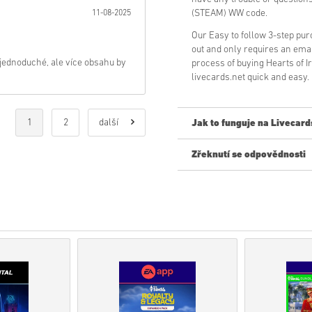
(STEAM) WW code.
11-08-2025
Our Easy to follow 3-step pu
out and only requires an ema
 jednoduché, ale více obsahu by
process of buying Hearts of 
livecards.net quick and easy.
1
2
další
Jak to funguje na Livecard
Zřeknutí se odpovědnosti
Nový na Livecards.net? Nákup 
• Produkty
Předobjednávky
b
zatímco položky, které jsou 
kontroly.
• Nákupy považované za kom
• Kupujete pouze digitální pr
• Pro více informací se pros
• Pokud narazíte na jakýkol
našeho
Kontaktujte nás
.
• Tyto kódy ke stažení jsou v
• Tyto kódy nemají datum vyp