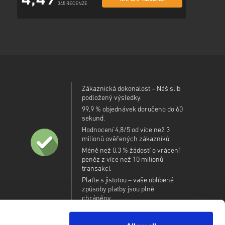
4,49
345 RECENZE
Zákaznická dokonalost – Náš slib
podložený výsledky.
99,9 % objednávek doručeno do 60
sekund.
Hodnocení 4,8/5 od více než 3
milionů ověřených zákazníků.
Méně než 0,3 % žádostí o vrácení
peněz z více než 10 milionů
transakcí.
Plaťte s jistotou – vaše oblíbené
způsoby platby jsou plně
chráněny.