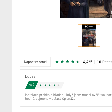
Napsat recenzi
4,4/5
10
Rece
Daná hvě
Lucas
4/5
Instalace proběhla hladce, i když jsem musel ověřit soubor
hodně, zejména v oblasti špionáže.