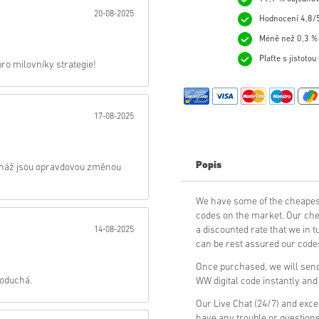
20-08-2025
Hodnocení 4,8/5
Poslat
Méně než 0,3 % 
Plaťte s jistoto
ro milovníky strategie!
17-08-2025
Popis
pionáž jsou opravdovou změnou
We have some of the cheapes
codes on the market. Our che
a discounted rate that we in 
14-08-2025
can be rest assured our codes
Once purchased, we will send
noduchá.
WW digital code instantly and
Our Live Chat (24/7) and exce
have any trouble or questions