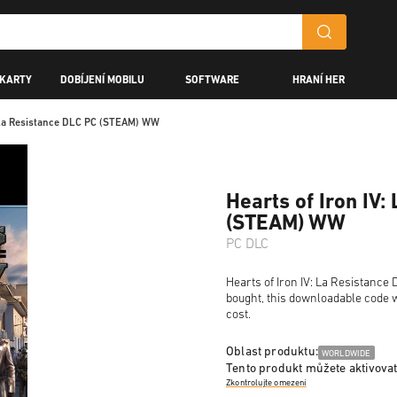
 KARTY
DOBÍJENÍ MOBILU
SOFTWARE
HRANÍ HER
: La Resistance DLC PC (STEAM) WW
Hearts of Iron IV:
(STEAM) WW
PC DLC
Hearts of Iron IV: La Resistance 
bought, this downloadable code wi
cost.
Oblast produktu:
WORLDWIDE
Tento produkt můžete aktivovat
Zkontrolujte omezení