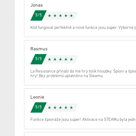
Jonas
zrušení
5/5
Kód fungoval perfektně a nové funkce jsou super. Výborné p
Rasmus
5/5
La Resistance přináší do mé hry tolik hloubky. Špioni a š
hry! Bez problémů uplatněno na Steamu.
Leonie
5/5
Funkce špionáže jsou super! Aktivace na STEAMu byla jed