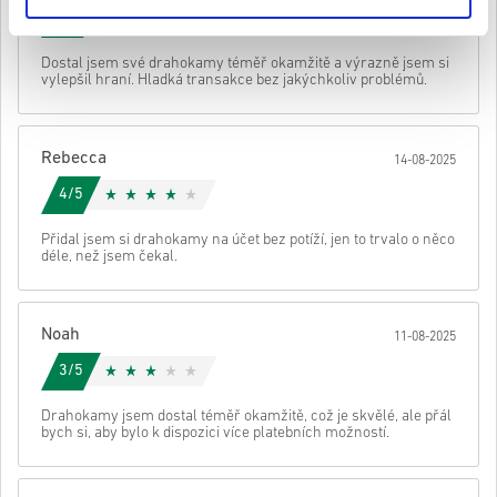
Podívej se na rychlý návod výše nebo postupuj podle kroků níže 👇
5/5
• Vyber si produkt
Poslat
zrušení
Dostal jsem své drahokamy téměř okamžitě a výrazně jsem si
• Zadej svou e-mailovou adresu
vylepšil hraní. Hladká transakce bez jakýchkoliv problémů.
• Vyber preferovaný způsob platby
• Dokonči objednávku
Poté obdržíš e-mail s bezpečným odkazem pro přístup ke svému
Rebecca
14-08-2025
kódu.
4/5
Přidal jsem si drahokamy na účet bez potíží, jen to trvalo o něco
déle, než jsem čekal.
Noah
11-08-2025
3/5
Drahokamy jsem dostal téměř okamžitě, což je skvělé, ale přál
bych si, aby bylo k dispozici více platebních možností.