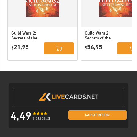
Guild Wars 2:
Guild Wars 2:
Secrets of the
Secrets of the
Obscure DLC PC
Obscure Deluxe
21,95
56,95
EU
$
Edition DLC PC
$
EU
4,49
NAPSAT RECENZI
345 RECENZE