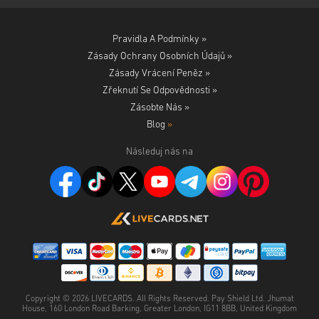
Pravidla A Podmínky »
Zásady Ochrany Osobních Údajů »
Zásady Vrácení Peněz »
Zřeknutí Se Odpovědnosti »
Zásobte Nás »
Blog
»
Následuj nás na
Copyright ©
2026
LIVECARDS. All Rights Reserved. Pay Shield Ltd. Jhumat
House, 160 London Road Barking, Greater London, IG11 8BB, United Kingdom