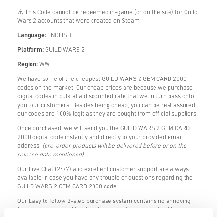
⚠️ This Code cannot be redeemed in-game (or on the site) for Guild
Wars 2 accounts that were created on Steam.
Language:
ENGLISH
Platform:
GUILD WARS 2
Region:
WW
We have some of the cheapest GUILD WARS 2 GEM CARD 2000
codes on the market. Our cheap prices are because we purchase
digital codes in bulk at a discounted rate that we in turn pass onto
you, our customers. Besides being cheap, you can be rest assured
our codes are 100% legit as they are bought from official suppliers.
Once purchased, we will send you the GUILD WARS 2 GEM CARD
2000 digital code instantly and directly to your provided email
address.
(pre-order products will be delivered before or on the
release date mentioned)
Our Live Chat (24/7) and excellent customer support are always
available in case you have any trouble or questions regarding the
GUILD WARS 2 GEM CARD 2000 code.
Our Easy to follow 3-step purchase system contains no annoying
forms or surveys to fill out and only requires an email address and