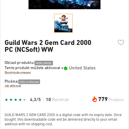
Guild Wars 2 Gem Card 2000
PC (NCSoft) WW
Oblast produktu:
WORLDWIDE
United States
Tento produkt můžete aktivovat v
Zkontrolujte omezení
Plošina:
Official Website
Jak aktivovat
779
4,3/5
10
Recenze
Prodáno!
GUILD WARS 2 GEM CARD 2000 is a digital code with no expiry date. Once
bought, this downloadable code will be delivered directly to your email
address with no shipping cost.