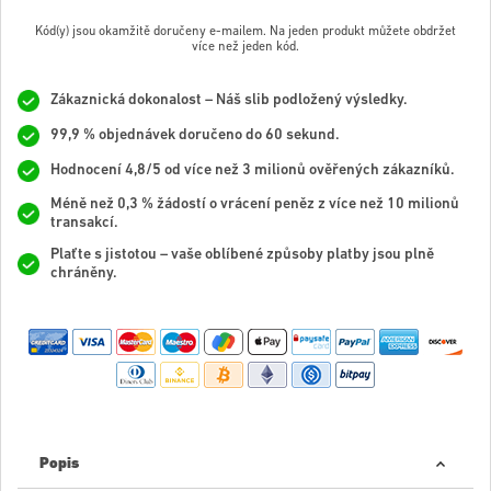
Kód(y) jsou okamžitě doručeny e-mailem. Na jeden produkt můžete obdržet
více než jeden kód.
Zákaznická dokonalost – Náš slib podložený výsledky.
99,9 % objednávek doručeno do 60 sekund.
Hodnocení 4,8/5 od více než 3 milionů ověřených zákazníků.
Méně než 0,3 % žádostí o vrácení peněz z více než 10 milionů
transakcí.
Plaťte s jistotou – vaše oblíbené způsoby platby jsou plně
chráněny.
Popis