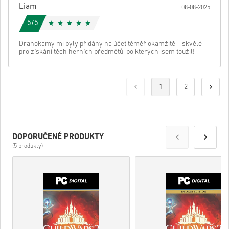
Liam
08-08-2025
5/5
Drahokamy mi byly přidány na účet téměř okamžitě – skvělé
pro získání těch herních předmětů, po kterých jsem toužil!
1
2
DOPORUČENÉ PRODUKTY
(5 produkty)