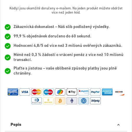
Kód(y) jsou okamžitě doručeny e-mailem. Na jeden produkt můžete obdržet
více než jeden kód.
Zákaznická dokonalost – Náš slib podložený výsledky.
99,9 % objednávek doručeno do 60 sekund.
Hodnocení 4,8/5 od více než 3 milionů ověřených zákazníků.
Méně než 0,3 % žádostí o vrácení peněz z více než 10 milionů
transakcí.
Plaťte s jistotou – vaše oblíbené způsoby platby jsou plně
chráněny.
Popis