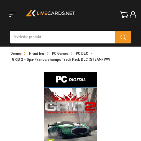
Toggle
Domov
Hraní her
PC Games
PC DLC
navigation
GRID 2 - Spa-Francorchamps Track Pack DLC (STEAM) WW