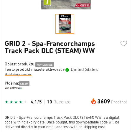
GRID 2 - Spa-Francorchamps
Track Pack DLC (STEAM) WW
Oblast produktu:
WORLDWIDE
United States
Tento produkt můžete aktivovat v
Zkontrolujte omezení
Plošina:
Steam
Jak aktivovat
3609
4,1/5
10
Recenze
Prodáno!
GRID 2 - Spa-Francorchamps Track Pack DLC (STEAM) WW is a digital
code with no expiry date. Once bought, this downloadable code will be
delivered directly to your email address with no shipping cost.