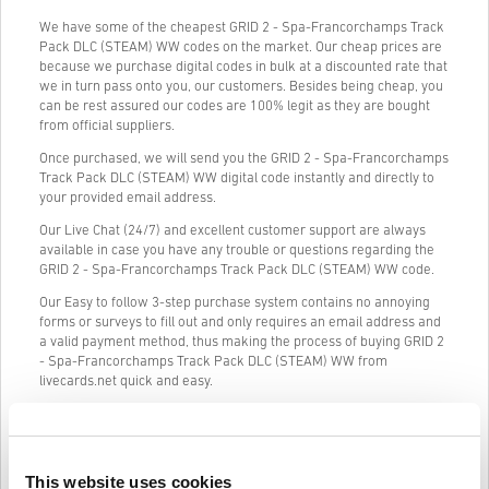
We have some of the cheapest GRID 2 - Spa-Francorchamps Track
Pack DLC (STEAM) WW codes on the market. Our cheap prices are
because we purchase digital codes in bulk at a discounted rate that
we in turn pass onto you, our customers. Besides being cheap, you
can be rest assured our codes are 100% legit as they are bought
from official suppliers.
Once purchased, we will send you the GRID 2 - Spa-Francorchamps
Track Pack DLC (STEAM) WW digital code instantly and directly to
your provided email address.
Our Live Chat (24/7) and excellent customer support are always
available in case you have any trouble or questions regarding the
GRID 2 - Spa-Francorchamps Track Pack DLC (STEAM) WW code.
Our Easy to follow 3-step purchase system contains no annoying
forms or surveys to fill out and only requires an email address and
a valid payment method, thus making the process of buying GRID 2
- Spa-Francorchamps Track Pack DLC (STEAM) WW from
livecards.net quick and easy.
Jak to funguje na Livecards.net
This website uses cookies