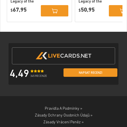
Legacy of the
Legacy of the
Dark Knight
Dark Knight PC
67,95
50,95
Deluxe Edition
$
(STEAM) EU
$
DLC PC (STEAM)
EU
4,49
NAPSAT RECENZI
345 RECENZE
Pravidla A Podmínky »
Zásady Ochrany Osobních Údajů »
Zásady Vrácení Peněz »