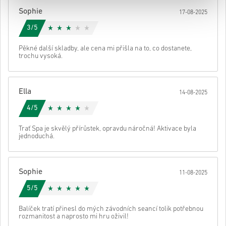
Poté obdržíš e-mail s bezpečným odkazem pro přístup ke svému
Sophie
17-08-2025
kódu.
3/5
Pěkné další skladby, ale cena mi přišla na to, co dostanete,
trochu vysoká.
Ella
14-08-2025
4/5
Trať Spa je skvělý přírůstek, opravdu náročná! Aktivace byla
jednoduchá.
Sophie
11-08-2025
5/5
Balíček tratí přinesl do mých závodních seancí tolik potřebnou
rozmanitost a naprosto mi hru oživil!