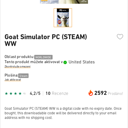
Goat Simulator PC (STEAM)
WW
Oblast produktu:
WORLDWIDE
United States
Tento produkt můžete aktivovat v
Zkontrolujte omezení
Plošina:
Steam
Jak aktivovat
2592
4,2/5
10
Recenze
Prodáno!
Goat Simulator PC (STEAM) WW is a digital code with no expiry date. Once
bought, this downloadable code will be delivered directly to your email
address with no shipping cost.