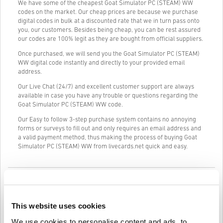
We have some of the cheapest Goat Simulator PC (STEAM) WW
codes on the market. Our cheap prices are because we purchase
digital codes in bulk at a discounted rate that we in turn pass onto
you, our customers. Besides being cheap, you can be rest assured
our codes are 100% legit as they are bought from official suppliers.
Once purchased, we will send you the Goat Simulator PC (STEAM)
WW digital code instantly and directly to your provided email
address.
Our Live Chat (24/7) and excellent customer support are always
available in case you have any trouble or questions regarding the
Goat Simulator PC (STEAM) WW code.
Our Easy to follow 3-step purchase system contains no annoying
forms or surveys to fill out and only requires an email address and
a valid payment method, thus making the process of buying Goat
Simulator PC (STEAM) WW from livecards.net quick and easy.
Jak to funguje na Livecards.net
Zřeknutí se odpovědnosti
Nový na Livecards.net? Nákup digitálních kódů je rychlý a
This website uses cookies
jednoduchý:
We use cookies to personalise content and ads, to