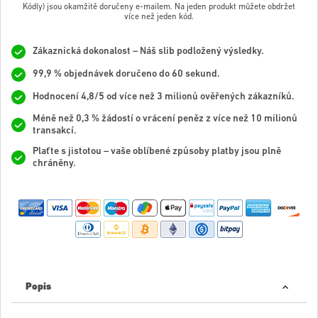
Kód(y) jsou okamžitě doručeny e-mailem. Na jeden produkt můžete obdržet
více než jeden kód.
Zákaznická dokonalost – Náš slib podložený výsledky.
99,9 % objednávek doručeno do 60 sekund.
Hodnocení 4,8/5 od více než 3 milionů ověřených zákazníků.
Méně než 0,3 % žádostí o vrácení peněz z více než 10 milionů
transakcí.
Plaťte s jistotou – vaše oblíbené způsoby platby jsou plně
chráněny.
Popis