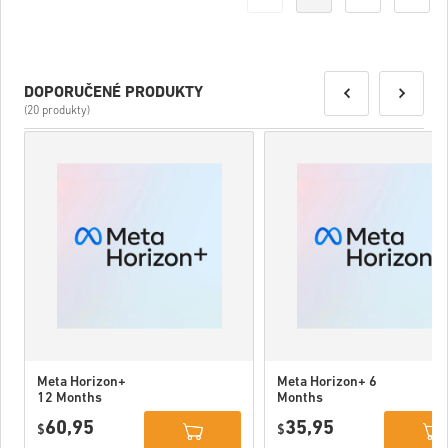
DOPORUČENÉ PRODUKTY
(20 produkty)
Meta Horizon+
Meta Horizon+ 6
12 Months
Months
Subscription
Subscription
60,95
35,95
USA
$
USA
$