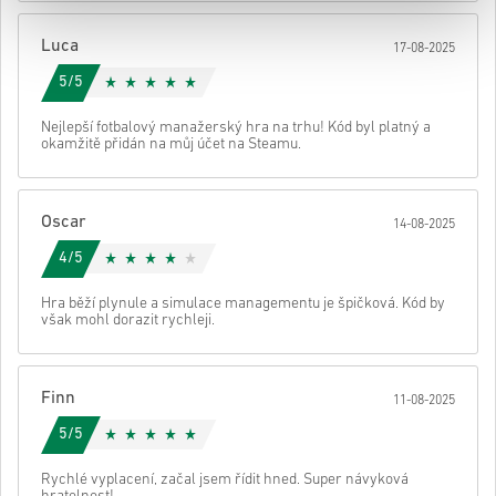
Poté obdržíš e-mail s bezpečným odkazem pro přístup ke svému
Luca
17-08-2025
kódu.
5/5
Nejlepší fotbalový manažerský hra na trhu! Kód byl platný a
okamžitě přidán na můj účet na Steamu.
Oscar
14-08-2025
4/5
Hra běží plynule a simulace managementu je špičková. Kód by
však mohl dorazit rychleji.
Finn
11-08-2025
5/5
Rychlé vyplacení, začal jsem řídit hned. Super návyková