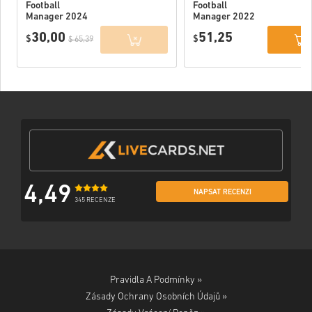
Football
Football
Manager 2024
Manager 2022
PC (Official
PC (STEAM) EU
30,00
51,25
Website) EU
$
$
$ 65,39
4,49
NAPSAT RECENZI
345 RECENZE
Pravidla A Podmínky »
Zásady Ochrany Osobních Údajů »