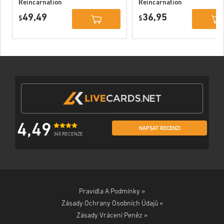
Reincarnation
Reincarnation
Deluxe Edition
PC (STEAM)
49,49
36,95
PC (STEAM)
$
$
4,49
NAPSAT RECENZI
345 RECENZE
Pravidla A Podmínky »
Zásady Ochrany Osobních Údajů »
Zásady Vrácení Peněz »