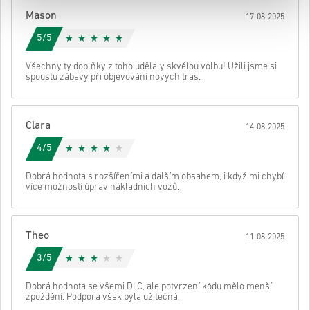
Poté obdržíš e-mail s bezpečným odkazem pro přístup ke svému
Mason
17-08-2025
kódu.
5/5
Všechny ty doplňky z toho udělaly skvělou volbu! Užili jsme si
spoustu zábavy při objevování nových tras.
Clara
14-08-2025
4/5
Dobrá hodnota s rozšířeními a dalším obsahem, i když mi chybí
více možností úprav nákladních vozů.
Theo
11-08-2025
3/5
Dobrá hodnota se všemi DLC, ale potvrzení kódu mělo menší
zpoždění. Podpora však byla užitečná.