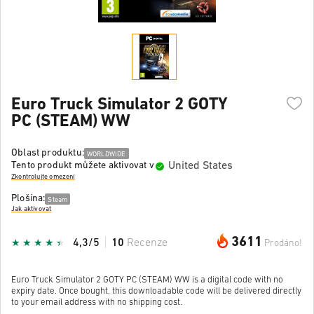
Euro Truck Simulator 2 GOTY
PC (STEAM) WW
Oblast produktu:
WORLDWIDE
United States
Tento produkt můžete aktivovat v
Zkontrolujte omezení
Plošina:
Steam
Jak aktivovat
3611
4,3/5
10
Recenze
Prodáno!
Euro Truck Simulator 2 GOTY PC (STEAM) WW is a digital code with no
expiry date. Once bought, this downloadable code will be delivered directly
to your email address with no shipping cost.