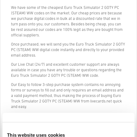
We have some of the cheapest Euro Truck Simulator 2 GOTY PC
(STEAM) WW codes on the market. Our cheap prices are because
we purchase digital codes in bulk at a discounted rate that we in
turn pass onto you, our customers. Besides being cheap, you can
be rest assured our codes are 100% legit as they are bought from
official suppliers.
Once purchased, we will send you the Euro Truck Simulator 2 GOTY
PC (STEAM) WW digital code instantly and directly to your provided
email address.
Our Live Chat (24/7) and excellent customer support are always
available in case you have any trouble or questions regarding the
Euro Truck Simulator 2 GOTY PC (STEAM) WW code.
Our Easy to follow 3-step purchase system contains no annoying
forms or surveys to fill out and only requires an email address and
a valid payment method, thus making the process of buying Euro
Truck Simulator 2 GOTY PC (STEAM) WW from livecards.net quick
and easy.
Jak to funguje na Livecards.net
This website uses cookies